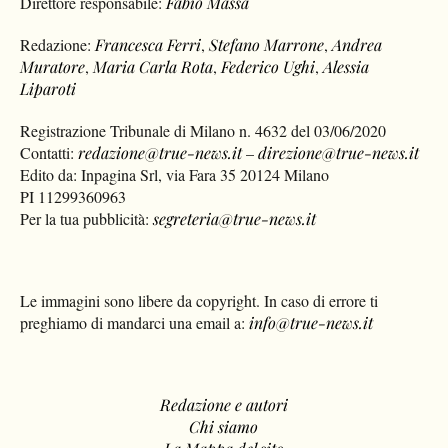
Direttore responsabile:
Fabio Massa
Redazione:
Francesca Ferri
,
Stefano Marrone
,
Andrea
Muratore
,
Maria Carla Rota
,
Federico Ughi
,
Alessia
Liparoti
Registrazione Tribunale di Milano n. 4632 del 03/06/2020
Contatti:
redazione@true-news.it
–
direzione@true-news.it
Edito da: Inpagina Srl, via Fara 35 20124 Milano
PI 11299360963
Per la tua pubblicità:
segreteria@true-news.it
Le immagini sono libere da copyright. In caso di errore ti
preghiamo di mandarci una email a:
info@true-news.it
Redazione e autori
Chi siamo