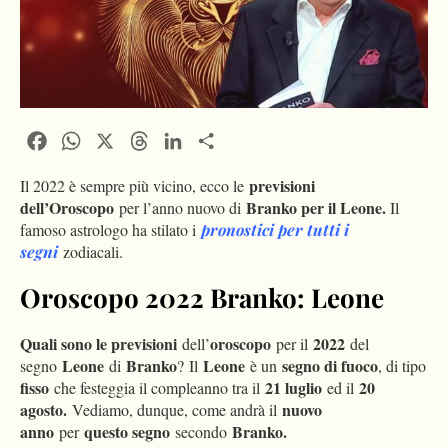
Facebook
WhatsApp
X
Threads
LinkedIn
Condividi
previsioni
Il 2022 è sempre più vicino, ecco le
dell’Oroscopo
Branko per il Leone.
per l’anno nuovo di
Il
famoso astrologo ha stilato i
pronostici per tutti i
segni
zodiacali.
Oroscopo 2022 Branko: Leone
Quali sono le previsioni
oroscopo
2022
dell’
per il
del
Leone
Branko
Leone
segno di fuoco
segno
di
? Il
è un
, di tipo
fisso
21 luglio
20
che festeggia il compleanno tra il
ed il
agosto.
nuovo
Vediamo, dunque, come andrà il
anno
questo segno
Branko.
per
secondo