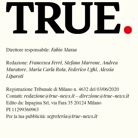
Direttore responsabile:
Fabio Massa
Redazione:
Francesca Ferri
,
Stefano Marrone
,
Andrea
Muratore
,
Maria Carla Rota
,
Federico Ughi
,
Alessia
Liparoti
Registrazione Tribunale di Milano n. 4632 del 03/06/2020
Contatti:
redazione@true-news.it
–
direzione@true-news.it
Edito da: Inpagina Srl, via Fara 35 20124 Milano
PI 11299360963
Per la tua pubblicità:
segreteria@true-news.it