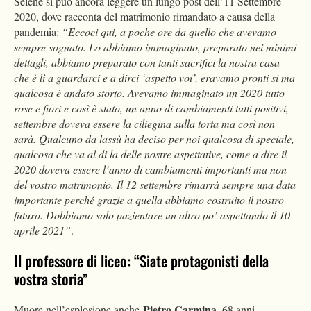
Selene si può ancora leggere un lungo post dell’11 Settembre
2020, dove racconta del matrimonio rimandato a causa della
pandemia:
“Eccoci qui, a poche ore da quello che avevamo
sempre sognato. Lo abbiamo immaginato, preparato nei minimi
dettagli, abbiamo preparato con tanti sacrifici la nostra casa
che è lì a guardarci e a dirci ‘aspetto voi’, eravamo pronti si ma
qualcosa è andato storto. Avevamo immaginato un 2020 tutto
rose e fiori e così è stato, un anno di cambiamenti tutti positivi,
settembre doveva essere la ciliegina sulla torta ma così non
sarà. Qualcuno da lassù ha deciso per noi qualcosa di speciale,
qualcosa che va al di la delle nostre aspettative, come a dire il
2020 doveva essere l’anno di cambiamenti importanti ma non
del vostro matrimonio. Il 12 settembre rimarrà sempre una data
importante perché grazie a quella abbiamo costruito il nostro
futuro. Dobbiamo solo pazientare un altro po’ aspettando il 10
aprile 2021”
.
Il professore di liceo: “Siate protagonisti della
vostra storia”
Pietro Carmina
Muore nell’esplosione anche
, 68 anni,