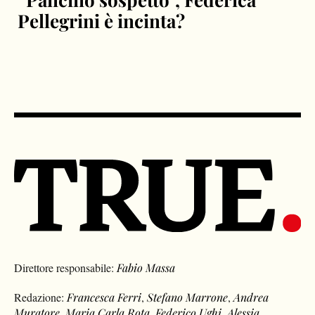
Pellegrini è incinta?
Direttore responsabile:
Fabio Massa
Redazione:
Francesca Ferri
,
Stefano Marrone
,
Andrea
Muratore
,
Maria Carla Rota
,
Federico Ughi
,
Alessia