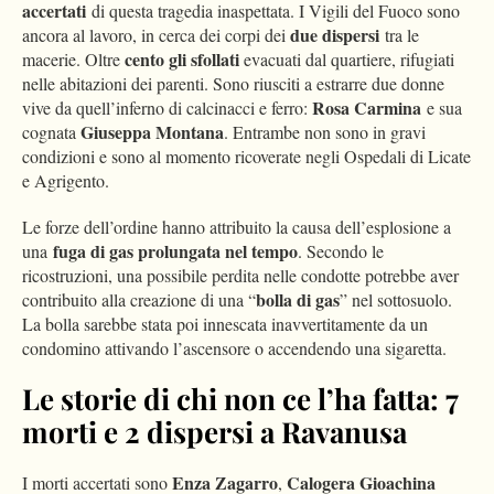
accertati
di questa tragedia inaspettata. I Vigili del Fuoco sono
due dispersi
ancora al lavoro, in cerca dei corpi dei
tra le
cento gli sfollati
macerie. Oltre
evacuati dal quartiere, rifugiati
nelle abitazioni dei parenti. Sono riusciti a estrarre due donne
Rosa Carmina
vive da quell’inferno di calcinacci e ferro:
e sua
Giuseppa Montana
cognata
. Entrambe non sono in gravi
condizioni e sono al momento ricoverate negli Ospedali di Licate
e Agrigento.
Le forze dell’ordine hanno attribuito la causa dell’esplosione a
fuga di gas prolungata nel tempo
una
. Secondo le
ricostruzioni, una possibile perdita nelle condotte potrebbe aver
bolla di gas
contribuito alla creazione di una “
” nel sottosuolo.
La bolla sarebbe stata poi innescata inavvertitamente da un
condomino attivando l’ascensore o accendendo una sigaretta.
Le storie di chi non ce l’ha fatta: 7
morti e 2 dispersi a Ravanusa
Enza Zagarro
Calogera Gioachina
I morti accertati sono
,