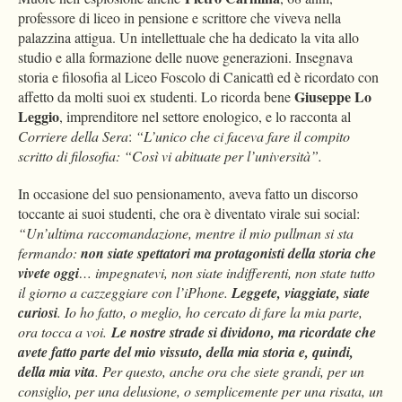
professore di liceo in pensione e scrittore che viveva nella
palazzina attigua. Un intellettuale che ha dedicato la vita allo
studio e alla formazione delle nuove generazioni. Insegnava
storia e filosofia al Liceo Foscolo di Canicattì ed è ricordato con
Giuseppe Lo
affetto da molti suoi ex studenti. Lo ricorda bene
Leggio
, imprenditore nel settore enologico, e lo racconta al
Corriere della Sera
:
“L’unico che ci faceva fare il compito
scritto di filosofia: “Così vi abituate per l’università”.
In occasione del suo pensionamento, aveva fatto un discorso
toccante ai suoi studenti, che ora è diventato virale sui social:
“Un’ultima raccomandazione, mentre il mio pullman si sta
fermando:
non siate spettatori ma protagonisti della storia che
vivete oggi
… impegnatevi, non siate indifferenti, non state tutto
il giorno a cazzeggiare con l’iPhone.
Leggete, viaggiate, siate
curiosi
. Io ho fatto, o meglio, ho cercato di fare la mia parte,
ora tocca a voi.
Le nostre strade si dividono, ma ricordate che
avete fatto parte del mio vissuto, della mia storia e, quindi,
della mia vita
. Per questo, anche ora che siete grandi, per un
consiglio, per una delusione, o semplicemente per una risata, un