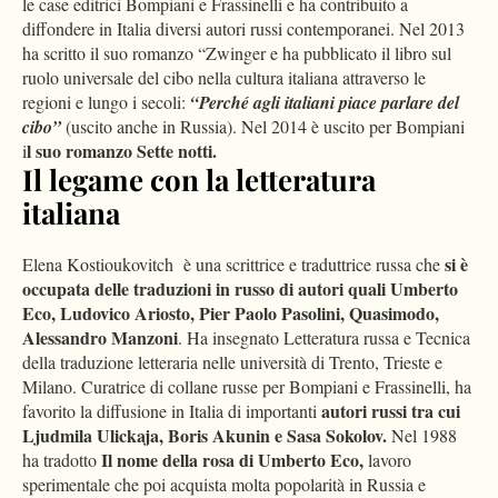
le case editrici Bompiani e Frassinelli e ha contribuito a
diffondere in Italia diversi autori russi contemporanei. Nel 2013
ha scritto il suo romanzo “Zwinger e ha pubblicato il libro sul
ruolo universale del cibo nella cultura italiana attraverso le
regioni e lungo i secoli:
“Perché agli italiani piace parlare del
cibo”
(uscito anche in Russia). Nel 2014 è uscito per Bompiani
l suo romanzo Sette notti.
i
Il legame con la letteratura
italiana
si è
Elena Kostioukovitch è una scrittrice e traduttrice russa che
occupata delle traduzioni in russo di autori quali Umberto
Eco, Ludovico Ariosto, Pier Paolo Pasolini, Quasimodo,
Alessandro Manzoni
. Ha insegnato Letteratura russa e Tecnica
della traduzione letteraria nelle università di Trento, Trieste e
Milano.
Curatrice di collane russe per Bompiani e Frassinelli, ha
autori russi tra cui
favorito la diffusione in Italia di importanti
Ljudmila Ulickaja, Boris Akunin e Sasa Sokolov.
Nel 1988
Il nome della rosa di Umberto Eco,
ha tradotto
lavoro
sperimentale che poi acquista molta popolarità in Russia e