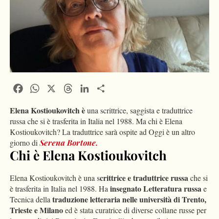
Facebook
WhatsApp
X
Threads
LinkedIn
Condividi
Elena Kostioukovitch è
una scrittrice, saggista e traduttrice
russa che si è trasferita in Italia nel 1988. Ma chi è Elena
Kostioukovitch? La traduttrice sarà ospite ad Oggi è un altro
giorno di
Serena Bortone.
Chi è Elena Kostioukovitch
crittrice e traduttrice russa
Elena Kostioukovitch è una s
che si
insegnato Letteratura russa
è trasferita in Italia nel 1988. Ha
e
traduzione
letteraria nelle università di Trento,
Tecnica della
Trieste e Milano
ed è
stata curatrice di diverse collane russe per