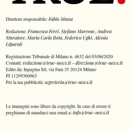
Direttore responsabile:
Fabio Massa
Redazione:
Francesca Ferri
,
Stefano Marrone
,
Andrea
Muratore
,
Maria Carla Rota
,
Federico Ughi
,
Alessia
Liparoti
Registrazione Tribunale di Milano n. 4632 del 03/06/2020
Contatti:
redazione@true-news.it
–
direzione@true-news.it
Edito da: Inpagina Srl, via Fara 35 20124 Milano
PI 11299360963
Per la tua pubblicità:
segreteria@true-news.it
Le immagini sono libere da copyright. In caso di errore ti
preghiamo di mandarci una email a:
info@true-news.it