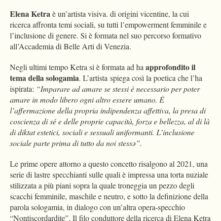
Elena Ketra
è un’artista visiva. di origini vicentine, la cui
ricerca affronta temi sociali, su tutti l’empowerment femminile e
l’inclusione di genere. Si è formata nel suo percorso formativo
all’Accademia di Belle Arti di Venezia.
approfondito il
Negli ultimi tempo Ketra si è formata ad ha
tema della sologamia
. L’artista spiega così la poetica che l’ha
ispirata:
“Imparare ad amare se stessi è necessario per poter
amare in modo libero ogni altro essere umano. È
l’affermazione della propria indipendenza affettiva, la presa di
coscienza di sé e delle proprie capacità, forza e bellezza, al di là
di diktat estetici, sociali e sessuali uniformanti. L’inclusione
sociale parte prima di tutto da noi stessə”.
Le prime opere attorno a questo concetto risalgono al 2021, una
serie di lastre specchianti sulle quali è impressa una torta nuziale
stilizzata a più piani sopra la quale troneggia un pezzo degli
scacchi femminile, maschile e neutro, e sotto la definizione della
parola sologamia, in dialogo con un’altra opera-specchio
“Nontiscordardite”. Il filo conduttore della ricerca di Elena Ketra