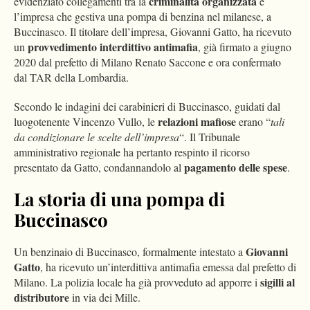
criminalità organizzata
evidenziato collegamenti tra la
e
l’impresa che gestiva una pompa di benzina nel milanese, a
Buccinasco. Il titolare dell’impresa, Giovanni Gatto, ha ricevuto
provvedimento interdittivo antimafia
un
, già firmato a giugno
2020 dal prefetto di Milano Renato Saccone e ora confermato
dal TAR della Lombardia.
Secondo le indagini dei carabinieri di Buccinasco, guidati dal
relazioni mafiose
luogotenente Vincenzo Vullo, le
erano “
tali
da condizionare le scelte dell’impresa
“. Il Tribunale
amministrativo regionale ha pertanto respinto il ricorso
pagamento delle spese
presentato da Gatto, condannandolo al
.
La storia di una pompa di
Buccinasco
Giovanni
Un benzinaio di Buccinasco, formalmente intestato a
Gatto
, ha ricevuto un’interdittiva antimafia emessa dal prefetto di
sigilli al
Milano. La polizia locale ha già provveduto ad apporre i
distributore
in via dei Mille.