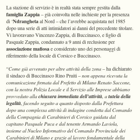
La stazione di servizio è in realtà stata sempre gestita dalla
famiglia Zappia
– già coinvolta nelle inchieste per la presenza
Ndrangheta
di ‘
al Nord – che l’avrebbe acquistata nel 1985
dopo una serie di atti intimidatori ai danni del precedente titolare.
Vi lavoravano Vincenzo Zappia, di Buccinasco, e figlio di
Pasquale Zappia, condannato a 9 anni di reclusione per
associazione mafiosa
e considerato uno dei personaggi di
riferimento della locale di Corsico e Buccinasco.
“
Come già avvenuto per altre attività della zona
– ha dichiarato
il sindaco di Buccinasco Rino Pruiti –
non appena ricevuta la
comunicazione firmata dal Prefetto di Milano Renato Saccone,
con la nostra Polizia Locale e il Servizio alle Imprese abbiamo
provveduto alla
chiusura immediata dell’attività
, a
tutela della
legalità
, facendo seguito a quanto disposto dalla Prefettura
dopo una complessa attività di indagine condotta dal Comando
della Compagnia di Carabinieri di Corsico guidata dal
capitano Pasquale Puca e dal tenente Armando Laviola,
insieme al Nucleo Informativo del Comando Provinciale dei
Carabinieri di Milano e grazie al lavoro fondamentale della