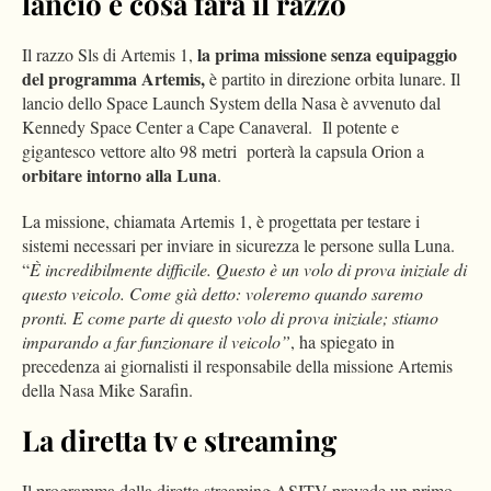
lancio e cosa farà il razzo
la prima missione senza equipaggio
Il razzo Sls di Artemis 1,
del programma Artemis,
è partito in direzione orbita lunare. Il
lancio dello Space Launch System della Nasa è avvenuto dal
Kennedy Space Center a Cape Canaveral. Il potente e
gigantesco vettore alto 98 metri porterà la capsula Orion a
orbitare intorno alla Luna
.
La missione, chiamata Artemis 1, è progettata per testare i
sistemi necessari per inviare in sicurezza le persone sulla Luna.
“
È incredibilmente difficile. Questo è un volo di prova iniziale di
questo veicolo. Come già detto: voleremo quando saremo
pronti. E come parte di questo volo di prova iniziale; stiamo
imparando a far funzionare il veicolo”
, ha spiegato in
precedenza ai giornalisti il responsabile della missione Artemis
della Nasa Mike Sarafin.
La diretta tv e streaming
Il programma della diretta streaming ASITV prevede un primo