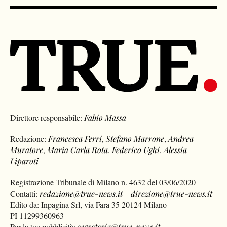
Direttore responsabile:
Fabio Massa
Redazione:
Francesca Ferri
,
Stefano Marrone
,
Andrea
Muratore
,
Maria Carla Rota
,
Federico Ughi
,
Alessia
Liparoti
Registrazione Tribunale di Milano n. 4632 del 03/06/2020
Contatti:
redazione@true-news.it
–
direzione@true-news.it
Edito da: Inpagina Srl, via Fara 35 20124 Milano
PI 11299360963
Per la tua pubblicità:
segreteria@true-news.it