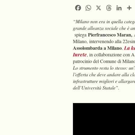
Facebook
WhatsApp
X
Threads
Linke
“Milano non era in quella categor
grande alleanza sociale che è and
Pierfrancesco Maran,
spiega
Milano, intervenendo alla 22esi
Assolombarda a Milano
.
La k
Inrete
, in collaborazione con 
patrocinio del Comune di Milan
Lo strumento resta lo stesso: un’
l’offerta che deve andare alla 
infrastrutture migliori e allarga
dell’Università Statale”.