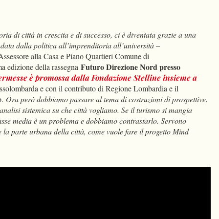
dIn
Condividi
ia di città in crescita e di successo, ci è diventata grazie a una
ata dalla politica all’imprenditoria all’università –
Assessore alla Casa e Piano Quartieri Comune di
Futuro Direzione Nord presso
ma edizione della rassegna
ermesse è promossa dalla Fondazione Stelline insieme a
Assolombarda e con il contributo di Regione Lombardia e il
o.
Ora però dobbiamo passare al tema di costruzioni di prospettive.
analisi sistemica su che città vogliamo. Se il turismo si mangia
classe media è un problema e dobbiamo contrastarlo. Servono
re la parte urbana della città, come vuole fare il progetto Mind