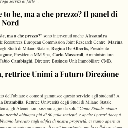
roga servizi di farlo”.
 to be, ma a che prezzo? Il panel di
e Nord
, ma a che prezzo?
Alessandra
 be
” sono intervenuti anche
Marina
able Resources European Commission Joint Research Centre,
Regina De Albertis
degli Studi di Milano Statale,
, Presidente
ragone
Carlo Masseroli
, Presidente MM Spa,
, Amministratore
Fabio Cambiaghi
, Direttore Business Unit Immobiliare CMB.
, rettrice Unimi a Futuro Direzione
o dell’abitare e come si garantisce questo servizio agli studenti? A
a Brambilla
, Rettrice Università degli Studi di Milano Statale,
tema, gli Atenei non possono agire da soli. “
Come Statale, siamo
a perché abbiamo più di 60 mila studenti, e anche i nostri docenti
abbiamo lavorato sugli edifici di nostra proprietà, ci siamo aperti ai
amo opzionato un numero di posti importante, ma la collaborazione