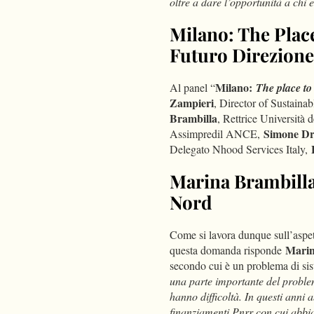
oltre a dare l’opportunità a chi e
Milano: The Place
Futuro Direzion
Milano:
Al panel “
The place to
Zampieri
, Director of Sustain
Brambilla
, Rettrice Università 
Simone D
Assimpredil ANCE,
Delegato Nhood Services Italy,
Marina Brambilla
Nord
Come si lavora dunque sull’aspett
Marin
questa domanda risponde
secondo cui è un problema di sis
una parte importante del problem
hanno difficoltà. In questi anni 
finanziamenti Pnrr con cui abbi