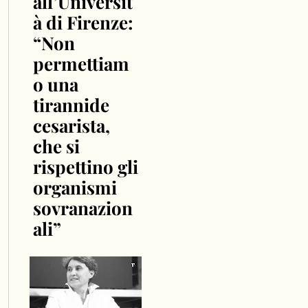
all’Universit
à di Firenze:
“Non
permettiam
o una
tirannide
cesarista,
che si
rispettino gli
organismi
sovranazion
ali”