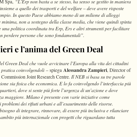
MM Spa,
“L’Erp non basta a se stesso, ha senso se gestito in maniera
insieme a quello dei trasporti e del welfare – deve avere risposte
ampio. In questo Paese abbiamo meno di un milione di alloggi
 minima, non a sostegno della classe media, che viene quindi spinta
 una politica coordinata tra Erp, Ers e altri strumenti per facilitare
non perdere persone che sono fondamentali”.
eri e l’anima del Green Deal
l Green Deal che vuole avvicinare l’Europa alla vita dei cittadini
Alessandra Zampieri
 pratica coinvolgendoli
– spiega
, Director of
 Commission Joint Research Centre
. Il NEB si basa su tre parole
usione sia fisica che economica. E lo fa coinvolgendo l’interfaccia più
 quartieri, dove si sente più forte l’urgenza di un’azione e dove
za maggiore. Milano è presente con varie iniziative come
roblemi dei rifiuti urbani e all’esaurimento delle risorse.
isogno di integrare, rinnovare, di essere più inclusiva e rilanciare
n ambito più internazionale con progetti che riguardano tutta