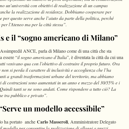
amo un’università con obiettivi di realizzazione di un campus
anche la realizzazione di residenze. Dobbiamo cooperare per
e per questo serve anche l’aiuto da parte della politica, perché
per l’Ateneo ma per la città stessa”.
s e il “sogno americano di Milano”
e Assimpredil ANCE, parla di Milano come di una città che sta
a essere “
il sogno americano d’Italia
”, è diventata la città da cui una
utti venivano qua con l’obiettivo di costruire il proprio futuro. Ora
on si perda il carattere di inclusività e accoglienza che l’ha
unti a grandi trasformazioni urbane del territorio, ma abbiamo
sti di costruzioni sono aumentati in un anno e mezzo del 30/35% e i
e. Quindi tanti se ne sono andati. Come rispondere a tutto ciò? La
ne tra pubblico e privato”.
“Serve un modello accessibile”
Carlo Masseroli
lo ha portato anche
, Amministratore Delegato
l modello per consentire la realizzazione di alloggi a prezzi