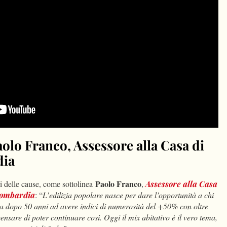
cept marketing-cookies
to watch this video.
aolo Franco, Assessore alla Casa di
dia
Paolo Franco
si delle cause, come sottolinea
,
Assessore alla Casa
Lombardia
: “
L’edilizia popolare nasce per dare l’opportunità a chi
va dopo 50 anni ad avere indici di numerosità del +50% con oltre
nsare di poter continuare così. Oggi il mix abitativo è il vero tema,