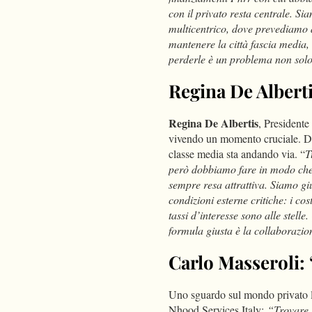
con il privato resta centrale. Si
multicentrico, dove prevediamo 
mantenere la città fascia media, 
perderle è un problema non solo 
Regina De Alberti
Regina De Albertis
, President
vivendo un momento cruciale. D
classe media sta andando via. “
T
però dobbiamo fare in modo che n
sempre resa attrattiva. Siamo gi
condizioni esterne critiche: i co
tassi d’interesse sono alle stell
formula giusta è la collaborazio
Carlo Masseroli: 
Uno sguardo sul mondo privato 
Nhood Services Italy:
“Trovare i