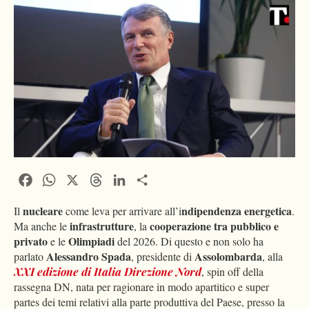
Facebook
WhatsApp
X
Threads
LinkedIn
Condividi
nucleare
ndipendenza energetica
Il
come leva per arrivare all’i
.
infrastrutture
cooperazione tra pubblico e
Ma anche le
, la
privato
Olimpiadi
e le
del 2026. Di questo e non solo ha
Alessandro Spada
Assolombarda
parlato
, presidente di
, alla
XXI edizione di Italia Direzione Nord
, spin off della
rassegna DN, nata per ragionare in modo apartitico e super
partes dei temi relativi alla parte produttiva del Paese, presso la