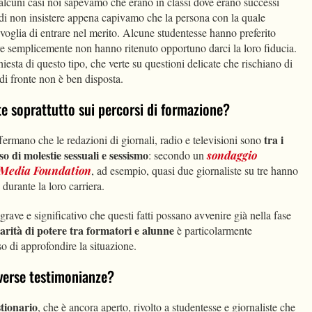
 alcuni casi noi sapevamo che erano in classi dove erano successi
 di non insistere appena capivamo che la persona con la quale
oglia di entrare nel merito. Alcune studentesse hanno preferito
altre semplicemente non hanno ritenuto opportuno darci la loro fiducia.
esta di questo tipo, che verte su questioni delicate che rischiano di
a di fronte non è ben disposta.
te soprattutto sui percorsi di formazione?
tra i
fermano che le redazioni di giornali, radio e televisioni sono
sso di molestie sessuali e sessismo
: secondo un
sondaggio
 Media Foundation
, ad esempio, quasi due giornaliste su tre hanno
 durante la loro carriera.
grave e significativo che questi fatti possano avvenire già nella fase
arità di potere tra formatori e alunne
è particolarmente
o di approfondire la situazione.
verse testimonianze?
tionario
, che è ancora aperto, rivolto a studentesse e giornaliste che