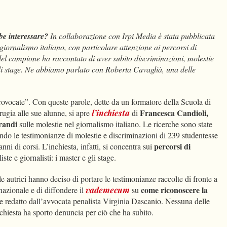
dIn
Condividi
be interessare?
In collaborazione con Irpi Media è stata pubblicata
 giornalismo italiano, con particolare attenzione ai percorsi di
 del campione ha raccontato di aver subito discriminazioni, molestie
egli stage. Ne abbiamo parlato con Roberta Cavaglià, una delle
ovocate”. Con queste parole, dette da un formatore della Scuola di
Francesca Candioli,
rugia alle sue alunne, si apre
l’inchiesta
di
randi
sulle molestie nel giornalismo italiano. Le ricerche sono state
ndo le testimonianze di molestie e discriminazioni di 239 studentesse
percorsi di
 anni di corsi. L’inchiesta, infatti, si concentra sui
ste e giornalisti: i master e gli stage.
le autrici hanno deciso di portare le testimonianze raccolte di fronte a
come riconoscere la
nazionale e di diffondere il
vademecum
su
e redatto dall’avvocata penalista Virginia Dascanio. Nessuna delle
nchiesta ha sporto denuncia per ciò che ha subito.