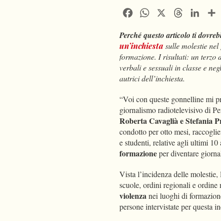
Facebook
WhatsApp
X
Threads
Linke
Perché questo articolo ti dovreb
un’inchiesta
sulle molestie nel
formazione. I risultati: un terzo
verbali e sessuali in classe e n
autrici dell’inchiesta.
“Voi con queste gonnelline mi pr
giornalismo radiotelevisivo di Pe
Roberta Cavaglià e Stefania P
condotto per otto mesi, raccoglie
e studenti, relative agli ultimi 10
formazione
per diventare giornali
Vista l’incidenza delle molestie, 
scuole, ordini regionali e ordine 
violenza
nei luoghi di formazion
persone intervistate per questa i