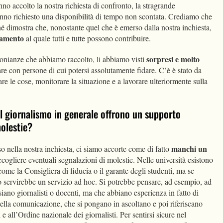
nno accolto la nostra richiesta di confronto, la stragrande
nno richiesto una disponibilità di tempo non scontata. Crediamo che
é dimostra che, nonostante quel che è emerso dalla nostra inchiesta,
iamento
al quale tutti e tutte possono contribuire.
sorpresi e molto
imonianze che abbiamo raccolto, li abbiamo visti
rare con persone di cui potersi assolutamente fidare. C’è è stato da
are le cose, monitorare la situazione e a lavorare ulteriormente sulla
il giornalismo in generale offrono un supporto
molestie?
manchi un
o nella nostra inchiesta, ci siamo accorte come di fatto
ccogliere eventuali segnalazioni di molestie. Nelle università esistono
 come la Consigliera di fiducia o il garante degli studenti, ma se
o servirebbe un servizio ad hoc. Si potrebbe pensare, ad esempio, ad
siano giornalisti o docenti, ma che abbiano esperienza in fatto di
lla comunicazione, che si pongano in ascoltano e poi riferiscano
i e all’Ordine nazionale dei giornalisti. Per sentirsi sicure nel