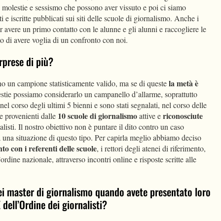
i molestie e sessismo che possono aver vissuto e poi ci siamo
ti e iscritte pubblicati sui siti delle scuole di giornalismo. Anche i
r avere un primo contatto con le alunne e gli alunni e raccogliere le
to di avere voglia di un confronto con noi.
orprese di più?
la metà è
o un campione statisticamente valido, ma se di queste
stie possiamo considerarlo un campanello d’allarme, soprattutto
el corso degli ultimi 5 bienni e sono stati segnalati, nel corso delle
10 scuole di giornalismo
riconosciute
ne provenienti dalle
attive e
isti. Il nostro obiettivo non è puntare il dito contro un caso
a una situazione di questo tipo. Per capirla meglio abbiamo deciso
to con i referenti delle scuole
, i rettori degli atenei di riferimento,
l’ordine nazionale, attraverso incontri online e risposte scritte alle
dei master di giornalismo quando avete presentato loro
E dell’Ordine dei giornalisti?