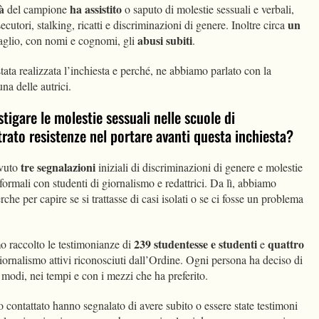
tà
ha assistito
del campione
o saputo di molestie sessuali e verbali,
un
secutori, stalking, ricatti e discriminazioni di genere. Inoltre circa
abusi subiti
taglio, con nomi e cognomi, gli
.
ta realizzata l’inchiesta e perché, ne abbiamo parlato con la
una delle autrici.
stigare le molestie sessuali nelle scuole di
rato resistenze nel portare avanti questa inchiesta?
tre segnalazioni
evuto
iniziali di discriminazioni di genere e molestie
formali con studenti di giornalismo e redattrici. Da lì, abbiamo
rche per capire se si trattasse di casi isolati o se ci fosse un problema
239 studentesse e studenti
quattro
mo raccolto le testimonianze di
e
giornalismo attivi riconosciuti dall’Ordine. Ogni persona ha deciso di
 modi, nei tempi e con i mezzi che ha preferito.
contattato hanno segnalato di avere subito o essere state testimoni