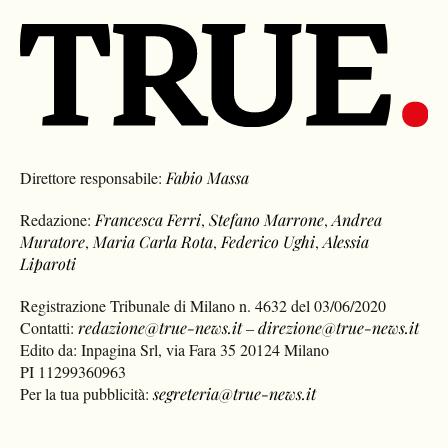
Direttore responsabile:
Fabio Massa
Redazione:
Francesca Ferri
,
Stefano Marrone
,
Andrea
Muratore
,
Maria Carla Rota
,
Federico Ughi
,
Alessia
Liparoti
Registrazione Tribunale di Milano n. 4632 del 03/06/2020
Contatti:
redazione@true-news.it
–
direzione@true-news.it
Edito da: Inpagina Srl, via Fara 35 20124 Milano
PI 11299360963
Per la tua pubblicità:
segreteria@true-news.it