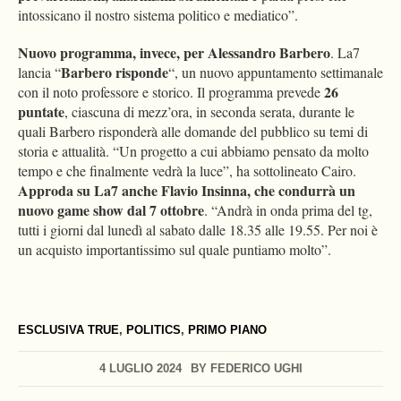
intossicano il nostro sistema politico e mediatico”.
Nuovo programma, invece, per Alessandro Barbero
. La7
Barbero risponde
lancia “
“, un nuovo appuntamento settimanale
26
con il noto professore e storico. Il programma prevede
puntate
, ciascuna di mezz’ora, in seconda serata, durante le
quali Barbero risponderà alle domande del pubblico su temi di
storia e attualità. “Un progetto a cui abbiamo pensato da molto
tempo e che finalmente vedrà la luce”, ha sottolineato Cairo.
Approda su La7 anche Flavio Insinna, che condurrà un
nuovo game show dal 7 ottobre
. “Andrà in onda prima del tg,
tutti i giorni dal lunedì al sabato dalle 18.35 alle 19.55. Per noi è
un acquisto importantissimo sul quale puntiamo molto”.
ESCLUSIVA TRUE
,
POLITICS
,
PRIMO PIANO
4 LUGLIO 2024
BY
FEDERICO UGHI