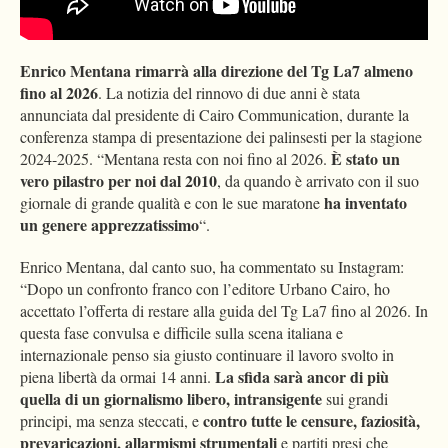
Enrico Mentana rimarrà alla direzione del Tg La7 almeno
fino al 2026
. La notizia del rinnovo di due anni è stata
annunciata dal presidente di Cairo Communication, durante la
conferenza stampa di presentazione dei palinsesti per la stagione
È stato un
2024-2025. “Mentana resta con noi fino al 2026.
vero pilastro per noi dal 2010
, da quando è arrivato con il suo
ha inventato
giornale di grande qualità e con le sue maratone
un genere apprezzatissimo
“.
Enrico Mentana, dal canto suo, ha commentato su Instagram:
“Dopo un confronto franco con l’editore Urbano Cairo, ho
accettato l’offerta di restare alla guida del Tg La7 fino al 2026. In
questa fase convulsa e difficile sulla scena italiana e
internazionale penso sia giusto continuare il lavoro svolto in
La sfida sarà ancor di più
piena libertà da ormai 14 anni.
quella di un giornalismo libero, intransigente
sui grandi
contro tutte le censure, faziosità,
principi, ma senza steccati, e
prevaricazioni, allarmismi strumentali
e partiti presi che