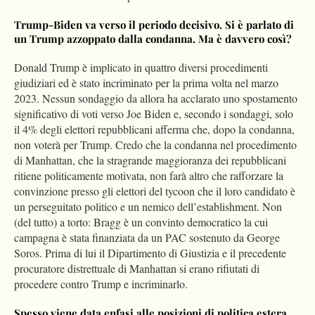
Trump-Biden va verso il periodo decisivo. Si è parlato di
un Trump azzoppato dalla condanna. Ma è davvero così?
Donald Trump è implicato in quattro diversi procedimenti
giudiziari ed è stato incriminato per la prima volta nel marzo
2023. Nessun sondaggio da allora ha acclarato uno spostamento
significativo di voti verso Joe Biden e, secondo i sondaggi, solo
il 4% degli elettori repubblicani afferma che, dopo la condanna,
non voterà per Trump. Credo che la condanna nel procedimento
di Manhattan, che la stragrande maggioranza dei repubblicani
ritiene politicamente motivata, non farà altro che rafforzare la
convinzione presso gli elettori del tycoon che il loro candidato è
un perseguitato politico e un nemico dell’establishment. Non
(del tutto) a torto: Bragg è un convinto democratico la cui
campagna è stata finanziata da un PAC sostenuto da George
Soros. Prima di lui il Dipartimento di Giustizia e il precedente
procuratore distrettuale di Manhattan si erano rifiutati di
procedere contro Trump e incriminarlo.
Spesso viene data enfasi alle posizioni di politica estera