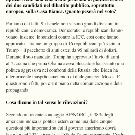
dei due candidati nel dibattito pubblico, soprattutto
europeo, sulla Casa Bianca. Quanto peserà nel voto?
Partiamo dai fatti. Su Israele non vi sono grandi divisioni tra
repubblicani e democratici. Democratici e repubblicani hanno
votato, insieme, le sanzioni contro la ICC, così come hanno
approvato – tranne un gruppo di 16 repubblicani più vicini a
Trump – il pacchetto di aiuti esteri da 95 miliardi di dollari.
Durante il suo mandato, Trump ha approvato l’invio di armi
all’Ucraina che prima Obama aveva bloccato e ha assunto una
politica aggressiva nei confronti della Russia, che Biden ha
ulteriormente inasprito smettendo di dialogare con Mosca. E
questi sono i fatti, poi c’è il piano della comunicazione e della
propaganda.
Cosa dicono in tal senso le rilevazioni?
Secondo un recente sondaggio AP/NORC , il 38% degli
americani indica la politica estera come una delle cinque
questioni più importanti su cui il governo americano dovrà
lavorare nel 2024, rispetto al 18% dell’anno precedente. Credo