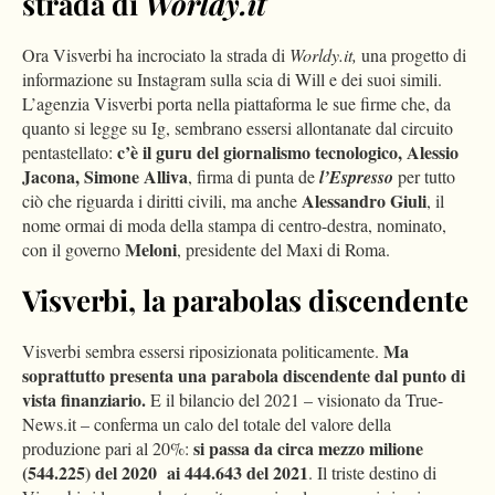
strada di
Worldy.it
Ora Visverbi ha incrociato la strada di
Worldy.it,
una progetto di
informazione su Instagram sulla scia di Will e dei suoi simili.
L’agenzia Visverbi porta nella piattaforma le sue firme che, da
quanto si legge su Ig, sembrano essersi allontanate dal circuito
c’è il guru del giornalismo tecnologico, Alessio
pentastellato:
Jacona, Simone Alliva
, firma di punta de
l’Espresso
per tutto
Alessandro Giuli
ciò che riguarda i diritti civili, ma anche
, il
nome ormai di moda della stampa di centro-destra, nominato,
Meloni
con il governo
, presidente del Maxi di Roma.
Visverbi, la parabolas discendente
Ma
Visverbi sembra essersi riposizionata politicamente.
soprattutto presenta una parabola discendente dal punto di
vista finanziario.
E il bilancio del 2021 – visionato da True-
News.it – conferma un calo del totale del valore della
si passa da circa mezzo milione
produzione pari al 20%:
(544.225) del 2020 ai 444.643 del 2021
. Il triste destino di