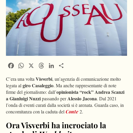
Facebook
WhatsApp
X
Threads
LinkedIn
Condividi
Visverbi
C’era una volta
, un’agenzia di comunicazione molto
giro Casaleggio
legata al
. Ma anche rappresentante di note
opinionista “rock” Andrea Scanzi
firme del giornalismo: dall’
a Gianluigi Nuzzi
Alessio Jacona
passando per
. Dal 2021
l’onda di eventi curati dalla società si è arenata. Guarda caso, in
concomitanza con la caduta del
Conte
2.
Ora Visverbi ha incrociato la