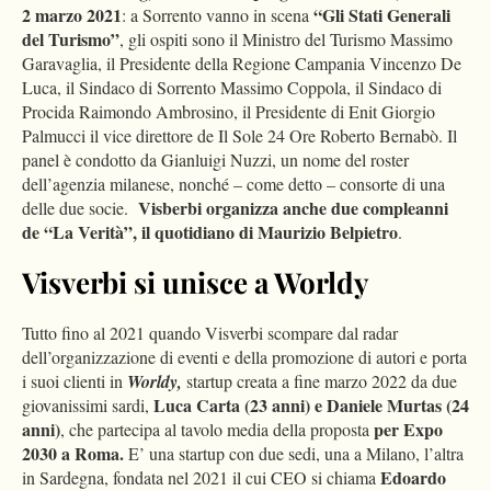
2 marzo 2021
“Gli Stati Generali
: a Sorrento vanno in scena
del Turismo”
, gli ospiti sono il Ministro del Turismo Massimo
Garavaglia, il Presidente della Regione Campania Vincenzo De
Luca, il Sindaco di Sorrento Massimo Coppola, il Sindaco di
Procida Raimondo Ambrosino, il Presidente di Enit Giorgio
Palmucci il vice direttore de Il Sole 24 Ore Roberto Bernabò. Il
panel è condotto da Gianluigi Nuzzi, un nome del roster
dell’agenzia milanese, nonché – come detto – consorte di una
Visberbi organizza anche due compleanni
delle due socie.
de “La Verità”, il quotidiano di Maurizio Belpietro
.
Visverbi si unisce a Worldy
Tutto fino al 2021 quando Visverbi scompare dal radar
dell’organizzazione di eventi e della promozione di autori e porta
i suoi clienti in
Worldy,
startup creata a fine marzo 2022 da due
Luca Carta (23 anni) e Daniele Murtas (24
giovanissimi sardi,
anni)
per Expo
, che partecipa al tavolo media della proposta
2030 a Roma.
E’ una startup con due sedi, una a Milano, l’altra
Edoardo
in Sardegna, fondata nel 2021 il cui CEO si chiama