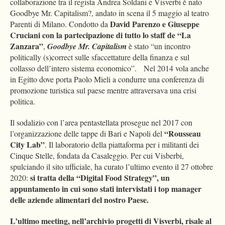
collaborazione tra il regista Andrea Soldani e Visverbi è nato
Goodbye Mr. Capitalism?, andato in scena il 5 maggio al teatro
David Parenzo e Giuseppe
Parenti di Milano. Condotto da
Cruciani con la partecipazione di tutto lo staff de “La
Zanzara”
,
Goodbye Mr. Capitalism
è stato “un incontro
politically (s)correct sulle sfaccettature della finanza e sul
collasso dell’intero sistema economico”. Nel 2014 vola anche
in Egitto dove porta Paolo Mieli a condurre una conferenza di
promozione turistica sul paese mentre attraversava una crisi
politica.
Il sodalizio con l’area pentastellata prosegue nel 2017 con
“Rousseau
l’organizzazione delle tappe di Bari e Napoli del
City Lab”
. Il laboratorio della piattaforma per i militanti dei
Cinque Stelle, fondata da Casaleggio. Per cui Visberbi,
spulciando il sito ufficiale, ha curato l’ultimo evento il 27 ottobre
si tratta della “Digital Food Strategy”, un
2020:
appuntamento in cui sono stati intervistati i top manager
delle aziende alimentari del nostro Paese.
L’ultimo meeting, nell’archivio progetti di Visverbi, risale al