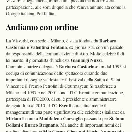
Visverbi si lega anche, tramite una piccola ma non irrisoria
partecipazione, alle sorti di quella che veniva annunciata come la
Google italiana. Poi fallita.
Andiamo con ordine
Barbara
La Visverbi, con sede a Milano, è stata fondata da
Castorina e Valentina Fontana
, ex giornalista, con un passato
da responsabile della comunicazione di Atm. Molto celebre il di
Gianluigi Nuzzi
lei marito, il giornalista d’inchiesta
.
Barbara Castorina
L’amministratrice delegata è
: fin dal 1993 si
occupa di comunicazione dello spettacolo curando due
importanti rassegne valdostane: il Festival della Satira di Saint
Vincent e il Premio Petrolini di Courmayeur. Si trasferisce a
Milano nel 1997 e nel 2001 fonda ITC Eventi e comunicazione,
partecipata di ITC2000, di cui è presidente e amministratore
ITC Eventi
delegato fino al 2010.
cura attualmente il
management di una parte significativa elle celebrities italiane: da
Miriam Leone a Maddalena Corvaglia
Stefano
passando per
Bollani e Enrico Brignano
. Ma anche di importanti nomi dei
Mia Ceran, Giovanni Floris, Annunziata
media italiani come