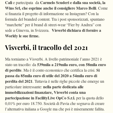
Calì
Carmelo Scuderi e dalla sua società, la
e partecipata da
Wins Srl, che esprime anche il consigliere Marco Belli
. Come
si finanzia il progetto di informazione su Instagram? Con la
formula del branded content. Tra i post sponsorizzati, spuntano
“marchette” per il brand di street-wear “Fier by Andrea” con
Visverbi dichiara di fornire a
sede a Ginevra, in Svizzera.
Worldy le sue firme.
Visverbi, il tracollo del 2021
Ma torniamo a Visverbi. A livello patrimoniale l’anno 2021 è
539mila a 219mila euro, con 58mila euro
stato un tracollo: da
di perdite
Si
. Ma è il conto economico che certifica la crisi.
passa da 85mila euro di utile del 2020 a 54mila euro di
perdita del 2021
. Tuttavia è nelle righe piccole che emerge un
nella parte dedicata alle
particolare interessante:
immobilizzazioni finanziare, Visverbi conta una
partecipazione in FacilityLive OpCo S.r.l.
per la quota dello
0,01% per euro 18.750. Società di Pavia che sognava di creare
l’alternativa italiana a Google ma che poi è miseramente fallita.