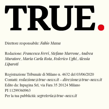
Direttore responsabile:
Fabio Massa
Redazione:
Francesca Ferri
,
Stefano Marrone
,
Andrea
Muratore
,
Maria Carla Rota
,
Federico Ughi
,
Alessia
Liparoti
Registrazione Tribunale di Milano n. 4632 del 03/06/2020
Contatti:
redazione@true-news.it
–
direzione@true-news.it
Edito da: Inpagina Srl, via Fara 35 20124 Milano
PI 11299360963
Per la tua pubblicità:
segreteria@true-news.it