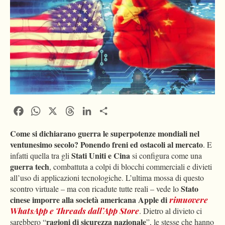
Facebook
WhatsApp
X
Threads
LinkedIn
Condividi
Come si dichiarano guerra le superpotenze mondiali nel
ventunesimo secolo?
Ponendo freni ed ostacoli al mercato
. E
Stati Uniti e Cina
infatti quella tra gli
si configura come una
guerra tech
, combattuta a colpi di blocchi commerciali e divieti
all’uso di applicazioni tecnologiche. L’ultima mossa di questo
Stato
scontro virtuale – ma con ricadute tutte reali – vede lo
cinese imporre alla società americana Apple di
rimuovere
WhatsApp e Threads
dall’App Store
. Dietro al divieto ci
ragioni di sicurezza nazionale
sarebbero “
”, le stesse che hanno