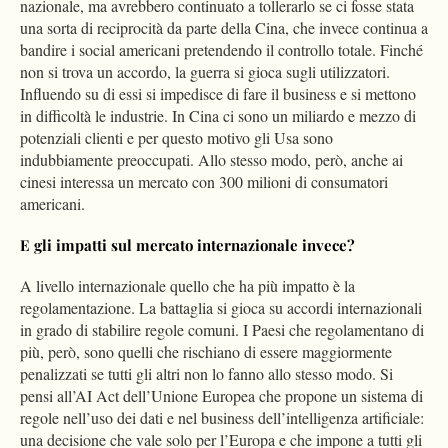
nazionale, ma avrebbero continuato a tollerarlo se ci fosse stata
una sorta di reciprocità da parte della Cina, che invece continua a
bandire i social americani pretendendo il controllo totale. Finché
non si trova un accordo, la guerra si gioca sugli utilizzatori.
Influendo su di essi si impedisce di fare il business e si mettono
in difficoltà le industrie. In Cina ci sono un miliardo e mezzo di
potenziali clienti e per questo motivo gli Usa sono
indubbiamente preoccupati. Allo stesso modo, però, anche ai
cinesi interessa un mercato con 300 milioni di consumatori
americani.
E
gli impatti
su
l mercato i
nternazionale
invece
?
A livello internazionale quello che ha più impatto è la
regolamentazione. La battaglia si gioca su accordi internazionali
in grado di stabilire regole comuni. I Paesi che regolamentano di
più, però, sono quelli che rischiano di essere maggiormente
penalizzati se tutti gli altri non lo fanno allo stesso modo. Si
pensi all’AI Act dell’Unione Europea che propone un sistema di
regole nell’uso dei dati e nel business dell’intelligenza artificiale:
una decisione che vale solo per l’Europa e che impone a tutti gli