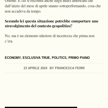
Oriente. E ciò si riscontra anche dagli indici americani che
dall’inizio del mese di aprile stanno sottoperformando, cosa che
non accadeva da tempo.
Secondo lei questa situazione potrebbe comportare uno
stravolgimento del contesto geopolitico?
No, ma è un elemento ulteriore di incertezza che prima non
c’era.
ECONOMY
,
ESCLUSIVA TRUE
,
POLITICS
,
PRIMO PIANO
23 APRILE 2024
BY
FRANCESCA FERRI