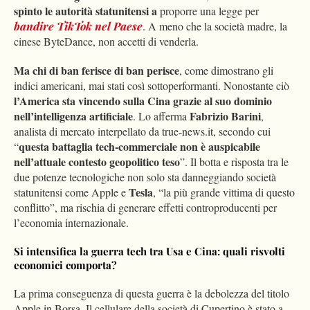
spinto le autorità statunitensi a
proporre una legge per
bandire TikTok nel Paese
. A meno che la società madre, la
cinese ByteDance, non accetti di venderla.
Ma chi di ban ferisce di ban perisce
, come dimostrano gli
indici americani, mai stati così sottoperformanti. Nonostante ciò
l’America sta vincendo sulla Cina grazie al suo dominio
nell’intelligenza artificiale
Fabrizio Barini
. Lo afferma
,
analista di mercato interpellato da true-news.it, secondo cui
questa battaglia tech-commerciale non è auspicabile
“
nell’attuale contesto geopolitico teso
”. Il botta e risposta tra le
due potenze tecnologiche non solo sta danneggiando società
Tesla
statunitensi come Apple e
, “la più grande vittima di questo
conflitto”, ma rischia di generare effetti controproducenti per
l’economia internazionale.
Si intensifica la guerra
tech
tra Usa e Cina:
quali risvolti
economici
comporta
?
La prima conseguenza di questa guerra è la debolezza del titolo
Apple in Borsa. Il cellulare della società di Cupertino è stato a