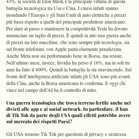
43%, la società di Elon Musk è la principale vittima di questa
battaglia tecnologica tra Usa e Cina. I cinesi infatti stanno
inondando l’Europa e gli Stati Uniti di auto elettriche a prezzi
più bassi rispetto a quelli del principale produttore americano.
Per stare al passo e mantenere la competitività Tesla ha dovuto
annunciare un taglio di prezzi. È quindi in atto una guerra anche
di prezzi sia lato macchine, che sono sempre più tecnologia, sia
sul fronte telefonini, con Apple particolarmente penalizzata.
Anche Meta non sta performando bene in Borsa, ma resiste.
Nell’ultimo mese, invece, Invidia ha perso il 16%, ma in soli tre
anni ha fatto il 400%. Quindi la battaglia la sta stravincendo. Sul
fronte dell’intelligenza artificiale infatti gli USA sono più avanti
della Cina, anche la Borsa americana lo conferma. E oggi chi
vince nel campo dell’AI ha il controllo di tutto.
Una guerra tecnologica che trova terreno fertile anche nei
divieti
alle
app e
ai
social network.
In particolare, il ban
di Tik Tok da parte degli USA q
uali effetti potrebbe avere
sul mercato
dei rispetti Paesi
?
Gli USA temono Tik Tok per questioni di privacy e sicurezza