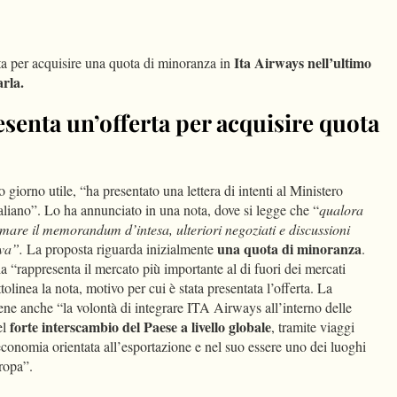
dIn
Condividi
Ita Airways nell’ultimo
ta per acquisire una quota di minoranza in
arla.
esenta un’offerta per acquisire quota
mo giorno utile, “ha presentato una lettera di intenti al Ministero
aliano”. Lo ha annunciato in una nota, dove si legge che “
qualora
rmare il memorandum d’intesa, ulteriori negoziati e discussioni
una quota di minoranza
iva”.
La proposta riguarda inizialmente
.
alia “rappresenta il mercato più importante al di fuori dei mercati
tolinea la nota, motivo per cui è stata presentata l’offerta. La
ene anche “la volontà di integrare ITA Airways all’interno delle
forte interscambio del Paese a livello globale
el
, tramite viaggi
e economia orientata all’esportazione e nel suo essere uno dei luoghi
uropa”.