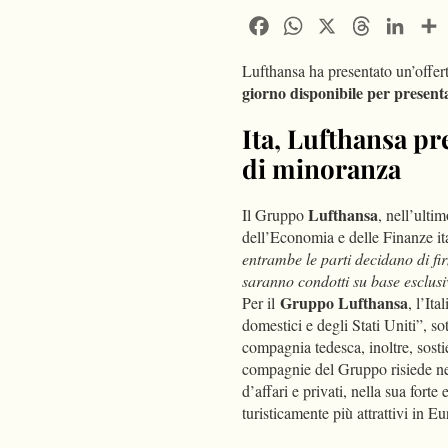
Facebook
WhatsApp
X
Threads
Linke
Lufthansa ha presentato un’offer
giorno disponibile per present
Ita, Lufthansa pr
di minoranza
Lufthansa
Il Gruppo
, nell’ulti
dell’Economia e delle Finanze it
entrambe le parti decidano di fi
saranno condotti su base esclus
Gruppo Lufthansa
Per il
, l’It
domestici e degli Stati Uniti”, sot
compagnia tedesca, inoltre, sosti
compagnie del Gruppo risiede n
d’affari e privati, nella sua fort
turisticamente più attrattivi in E