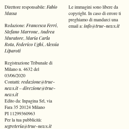
Direttore responsabile:
Fabio
Le immagini sono libere da
Massa
copyright. In caso di errore ti
preghiamo di mandarci una
Redazione:
Francesca Ferri
,
email a:
info@true-news.it
Stefano Marrone
,
Andrea
Muratore
,
Maria Carla
Rota
,
Federico Ughi
,
Alessia
Liparoti
Registrazione Tribunale di
Milano n. 4632 del
03/06/2020
Contatti:
redazione@true-
news.it
–
direzione@true-
news.it
Edito da: Inpagina Srl, via
Fara 35 20124 Milano
PI 11299360963
Per la tua pubblicità:
segreteria@true-news.it