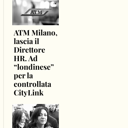
ATM Milano,
lascia il
Direttore
HR. Ad
“londinese”
per la
controllata
CityLink