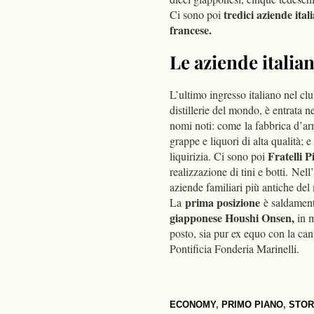
tredici aziende ita
Ci sono poi
francese.
Le aziende italia
L’ultimo ingresso italiano nel cl
distillerie del mondo, è entrata n
nomi noti: come la fabbrica d’a
grappe e liquori di alta qualità; e
Fratelli 
liquirizia. Ci sono poi
realizzazione di tini e botti. Nel
aziende familiari più antiche de
prima posizione
La
è saldament
giapponese Houshi Onsen,
in m
posto, sia pur ex equo con la can
Pontificia Fonderia Marinelli.
ECONOMY
,
PRIMO PIANO
,
STOR