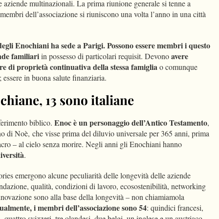
le aziende multinazionali. La prima riunione generale si tenne a
membri dell’associazione si riuniscono una volta l’anno in una città
degli Enochiani ha sede a Parigi. Possono essere membri i questo
nde familiari
avere
in possesso di particolari requisit. Devono
re di proprietà continuativa della stessa famiglia
o comunque
essere in buona salute finanziaria.
chiane, 13 sono italiane
Enoc è un personaggio dell’Antico Testamento
ferimento biblico.
,
 di Noè, che visse prima del diluvio universale per 365 anni, prima
acro – al cielo senza morire. Negli anni gli Enochiani hanno
iversità
.
tories emergono alcune peculiarità delle longevità delle aziende
ondazione, qualità, condizioni di lavoro, ecosostenibilità, networking
 innovazione sono alla base della longevità – non chiamiamola
ualmente, i membri dell’associazione sono 54
: quindici francesi,
 quattro svizzeri, tre olandesi, due belgi, un inglese e un austriaco.