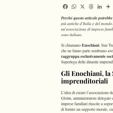
Facebook
WhatsApp
X
Threads
Linke
Perché questo articolo potrebbe 
più antiche d’Italia e del mondo
un’associazione di imprese famil
sono italiane.
Enochiani
Si chiamano
. Star T
che ne fanno parte sembrano aver
raggruppa esclusivamente socie
Superlega delle dinastie imprendi
Gli Enochiani, la
imprenditoriali
L’idea di creare l’associazione 
Glotin, amministratore delegato d
imprese familiari riuscite a sop
di fornire un supporto morale, cu