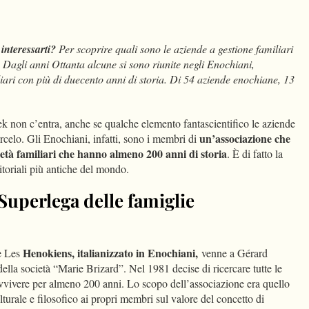
dIn
Condividi
interessarti?
Per scoprire quali sono le aziende a gestione familiari
. Dagli anni Ottanta alcune si sono riunite negli Enochiani,
iari con più di duecento anni di storia. Di 54 aziende enochiane, 13
rek non c’entra, anche se qualche elemento fantascientifico le aziende
un’associazione che
celo. Gli Enochiani, infatti, sono i membri di
tà familiari che hanno almeno 200 anni di storia
. È di fatto la
toriali più antiche del mondo.
 Superlega delle famiglie
Henokiens, italianizzato in Enochiani,
de Les
venne a Gérard
ella società “Marie Brizard”. Nel 1981 decise di ricercare tutte le
ravvivere per almeno 200 anni. Lo scopo dell’associazione era quello
lturale e filosofico ai propri membri sul valore del concetto di