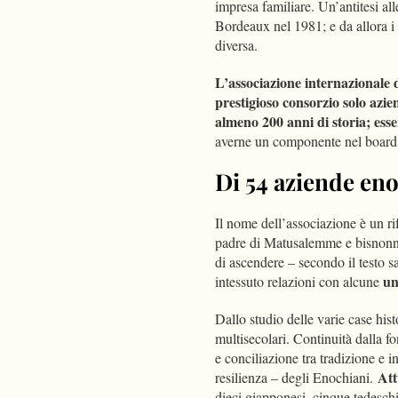
impresa familiare. Un’antitesi al
Bordeaux nel 1981; e da allora i 
diversa.
L’associazione internazionale 
prestigioso consorzio solo azie
almeno 200 anni di storia; esse
averne un componente nel board; 
Di 54 aziende eno
Il nome dell’associazione è un ri
padre di Matusalemme e bisnonno
di ascendere – secondo il testo s
un
intessuto relazioni con alcune
Dallo studio delle varie case his
multisecolari. Continuità dalla f
e conciliazione tra tradizione e
Att
resilienza – degli Enochiani.
dieci giapponesi, cinque tedeschi,