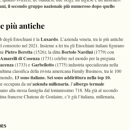
liani, il secondo gruppo nazionale più numeroso dopo quello
ne più antiche
Luxardo
ub degli Enochiani è la
. L’azienda veneta, tra le più antiche
el consorzio nel 2021. Insieme a lei tra gli Enochiani italiani figurano
Pietro Beretta
Bortolo Nardini
rmi
(1526); la ditta
(1779) con
Amarelli di Cosenza
(1731) celebre nel mondo per la pregiata
Piacenza
Garbellotto
(1733) e
(1775) industria specializzata nella
l’ultima classifica della rivista americana Family Business, tra le 100
13 sono italiane. Sei sono addirittura nella top 10.
l mondo,
azienda millenaria
albergo termale
e occupata da un’
, l’
ano alla stessa famiglia dal lontanissimo 718. Ma già al secondo
tina francese Chateau de Goulaine, c’è già l’italiana, millenaria,
IES