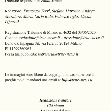
Direttore responsabile:
Fabio Massa
Redazione:
Francesca Ferri
,
Stefano Marrone
,
Andrea
Muratore
,
Maria Carla Rota
,
Federico Ughi
,
Alessia
Liparoti
Registrazione Tribunale di Milano n. 4632 del 03/06/2020
Contatti:
redazione@true-news.it
–
direzione@true-news.it
Edito da: Inpagina Srl, via Fara 35 20124 Milano
PI 11299360963
Per la tua pubblicità:
segreteria@true-news.it
Le immagini sono libere da copyright. In caso di errore ti
preghiamo di mandarci una email a:
info@true-news.it
Redazione e autori
Chi siamo
La Mappa del sito