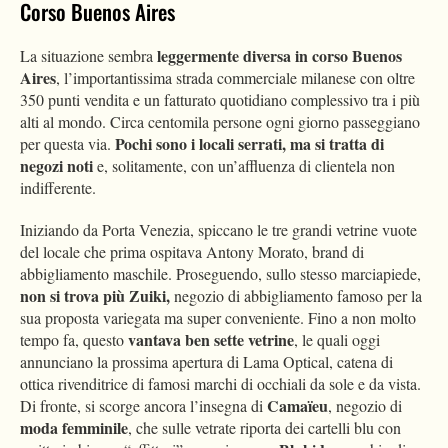
Corso Buenos Aires
leggermente diversa in corso Buenos
La situazione sembra
Aires
, l’importantissima strada commerciale milanese con oltre
350 punti vendita e un fatturato quotidiano complessivo tra i più
alti al mondo. Circa centomila persone ogni giorno passeggiano
Pochi sono i locali serrati, ma si tratta di
per questa via.
negozi noti
e, solitamente, con un’affluenza di clientela non
indifferente.
Iniziando da Porta Venezia, spiccano le tre grandi vetrine vuote
del locale che prima ospitava Antony Morato, brand di
abbigliamento maschile. Proseguendo, sullo stesso marciapiede,
non si trova più Zuiki,
negozio di abbigliamento famoso per la
sua proposta variegata ma super conveniente. Fino a non molto
vantava ben sette vetrine
tempo fa, questo
, le quali oggi
annunciano la prossima apertura di Lama Optical, catena di
ottica rivenditrice di famosi marchi di occhiali da sole e da vista.
Camaïeu
Di fronte, si scorge ancora l’insegna di
, negozio di
moda femminile
, che sulle vetrate riporta dei cartelli blu con