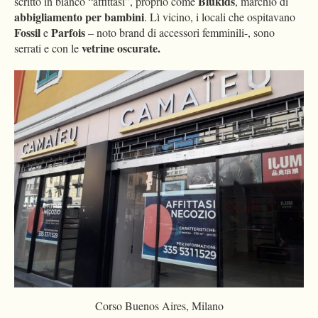
Blukids
scritto in bianco “affittasi”, proprio come
, marchio di
abbigliamento per bambini
. Lì vicino, i locali che ospitavano
Fossil
Parfois
e
– noto brand di accessori femminili-, sono
vetrine oscurate.
serrati e con le
Corso Buenos Aires, Milano