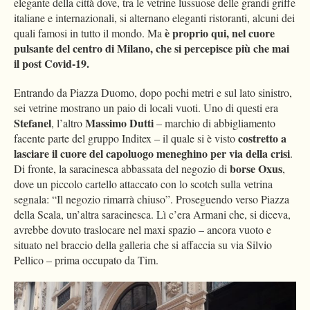
elegante della città dove, tra le vetrine lussuose delle grandi griffe
italiane e internazionali, si alternano eleganti ristoranti, alcuni dei
è proprio qui, nel cuore
quali famosi in tutto il mondo. Ma
pulsante del centro di Milano, che si percepisce più che mai
il post Covid-19.
Entrando da Piazza Duomo, dopo pochi metri e sul lato sinistro,
sei vetrine mostrano un paio di locali vuoti. Uno di questi era
Stefanel
Massimo Dutti
, l’altro
– marchio di abbigliamento
costretto a
facente parte del gruppo Inditex – il quale si è visto
lasciare il cuore del capoluogo meneghino per via della crisi
.
borse Oxus
Di fronte, la saracinesca abbassata del negozio di
,
dove un piccolo cartello attaccato con lo scotch sulla vetrina
segnala: “Il negozio rimarrà chiuso”. Proseguendo verso Piazza
della Scala, un’altra saracinesca. Lì c’era Armani che, si diceva,
avrebbe dovuto traslocare nel maxi spazio – ancora vuoto e
situato nel braccio della galleria che si affaccia su via Silvio
Pellico – prima occupato da Tim.