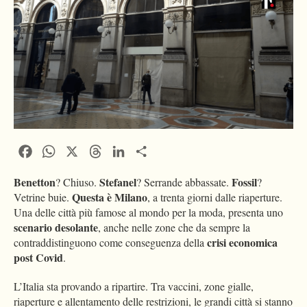
Facebook
WhatsApp
X
Threads
LinkedIn
Condividi
Benetton
Stefanel
Fossil
? Chiuso.
? Serrande abbassate.
?
Questa è Milano
Vetrine buie.
, a trenta giorni dalle riaperture.
Una delle città più famose al mondo per la moda, presenta uno
scenario desolante
, anche nelle zone che da sempre la
crisi economica
contraddistinguono come conseguenza della
post Covid
.
L’Italia sta provando a ripartire. Tra vaccini, zone gialle,
riaperture e allentamento delle restrizioni, le grandi città si stanno