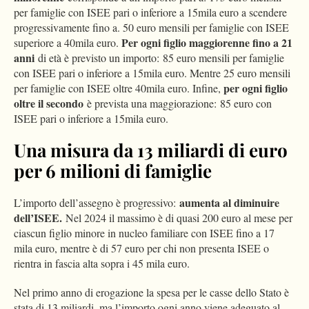
per famiglie con ISEE pari o inferiore a 15mila euro a scendere
progressivamente fino a. 50 euro mensili per famiglie con ISEE
Per ogni figlio maggiorenne fino a 21
superiore a 40mila euro.
anni
di età è previsto un importo: 85 euro mensili per famiglie
con ISEE pari o inferiore a 15mila euro. Mentre 25 euro mensili
per ogni figlio
per famiglie con ISEE oltre 40mila euro. Infine,
oltre il secondo
è prevista una maggiorazione: 85 euro con
ISEE pari o inferiore a 15mila euro.
Una misura da 13 miliardi di euro
per 6 milioni di famiglie
aumenta al diminuire
L’importo dell’assegno è progressivo:
dell’ISEE.
Nel 2024 il massimo è di quasi 200 euro al mese per
ciascun figlio minore in nucleo familiare con ISEE fino a 17
mila euro, mentre è di 57 euro per chi non presenta ISEE o
rientra in fascia alta sopra i 45 mila euro.
Nel primo anno di erogazione la spesa per le casse dello Stato è
stata di 13 miliardi, ma l’importo ogni anno viene adeguato al