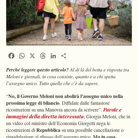
Facebook
WhatsApp
X
Threads
LinkedIn
Condividi
Perché leggere questo articolo?
Al di là del botta e risposta tra
Meloni e giornali, in cosa consiste, quanto e a chi spetta
l’assegno unico. Tutto quello che c’è da sapere.
No, il Governo Meloni non abolirà l’assegno unico nella
“
prossima legge di bilancio
. Diffidate dalle fantasiose
ricostruzioni su una Manovra ancora da scrivere”.
Parole e
immagini della diretta interessata
, Giorgia Meloni, che in
un video col ministro dell’Economia Giorgetti nega le
Repubblica
ricostruzioni di
su una possibile cancellazione o
Ma in cosa
rimodulazione al ribasso dell’assegno unico.