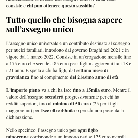
consiste e chi può ottenere questo sussidio?
Tutto quello che bisogna sapere
sull’assegno unico
L’assegno unico universale è un contributo destinato al sostegno
per nuclei familiari, introdotto dal governo Draghi nel 2021 e in
vigore dal 1 marzo 2022. Consiste in un’erogazione mensile fino
a 175 euro che scende a 85 euro per i figli maggiorenni tra i 18 e
settimo mese di
i 21 anni. E spetta a chi ha figli, dal
gravidanza
del 21esimo anno di età
fino al compimento
.
L’importo pieno
fino a 15mila euro
va a chi ha Isee
. Mentre il
scenderà
valore dell’assegno
progressivamente per chi ha
minimo di 50 euro
redditi superiori, fino al
(25 per i figli
Isee oltre 40mila
maggiorenni) per
o per chi non presenta la
dichiarazione.
per ogni figlio
Nello specifico, l’assegno unico
minorenne
corrisponde a un importo pari a: 175 euro mensili