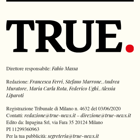
Direttore responsabile:
Fabio Massa
Redazione:
Francesca Ferri
,
Stefano Marrone
,
Andrea
Muratore
,
Maria Carla Rota
,
Federico Ughi
,
Alessia
Liparoti
Registrazione Tribunale di Milano n. 4632 del 03/06/2020
Contatti:
redazione@true-news.it
–
direzione@true-news.it
Edito da: Inpagina Srl, via Fara 35 20124 Milano
PI 11299360963
Per la tua pubblicità:
segreteria@true-news.it