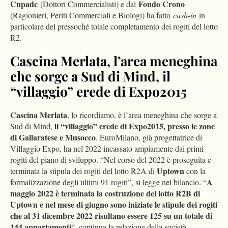
Cnpadc
Fondo Crono
(Dottori Commercialisti) e dal
(Ragionieri, Periti Commerciali e Biologi) ha fatto
cash-in
in
particolare del pressoché totale completamento dei rogiti del lotto
R2.
Cascina Merlata, l’area meneghina
che sorge a Sud di Mind, il
“villaggio” erede di Expo2015
Cascina Merlata
, lo ricordiamo, è l’area meneghina che sorge a
il “villaggio” erede di Expo2015, presso le zone
Sud di Mind,
di Gallaratese e Musocco
. EuroMilano, già progettatrice di
Villaggio Expo, ha nel 2022 incassato ampiamente dai primi
rogiti del piano di sviluppo. “Nel corso del 2022 è proseguita e
Uptown
terminata la stipula dei rogiti del lotto R2A di
con la
A
formalizzazione degli ultimi 91 rogiti”, si legge nel bilancio. “
maggio 2022 è terminata la costruzione del lotto R2B di
Uptown e nel mese di giugno sono iniziate le stipule dei rogiti
che al 31 dicembre 2022 risultano essere 125 su un totale di
144 appartamenti
“, continua la relazione della società.