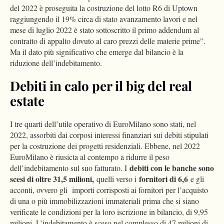
del 2022 è proseguita la costruzione del lotto R6 di Uptown
raggiungendo il 19% circa di stato avanzamento lavori e nel
mese di luglio 2022 è stato sottoscritto il primo addendum al
contratto di appalto dovuto al caro prezzi delle materie prime”.
Ma il dato più significativo che emerge dal bilancio è la
riduzione dell’indebitamento.
Debiti in calo per il big del real
estate
I tre quarti dell’utile operativo di EuroMilano sono stati, nel
2022, assorbiti dai corposi interessi finanziari sui debiti stipulati
per la costruzione dei progetti residenziali. Ebbene, nel 2022
EuroMilano è riusicta al contempo a ridurre il peso
debiti con le banche sono
dell’indebitamento sul suo fatturato. I
scesi di oltre 31,5 milioni,
fornitori di 6,6
quelli verso i
e gli
acconti, ovvero gli importi corrisposti ai fornitori per l’acquisto
di una o più immobilizzazioni immateriali prima che si siano
verificate le condizioni per la loro iscrizione in bilancio, di 9,95
milioni. L’indebitamento è sceso nel complesso di 47 milioni di