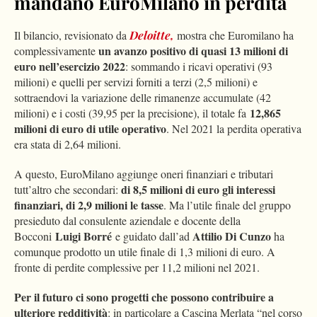
mandano EuroMilano in perdita
Il bilancio, revisionato da
Deloitte,
mostra che Euromilano ha
un avanzo positivo di quasi 13 milioni di
complessivamente
euro nell’esercizio 2022
: sommando i ricavi operativi (93
milioni) e quelli per servizi forniti a terzi (2,5 milioni) e
sottraendovi la variazione delle rimanenze accumulate (42
12,865
milioni) e i costi (39,95 per la precisione), il totale fa
milioni di euro di utile operativo
. Nel 2021 la perdita operativa
era stata di 2,64 milioni.
A questo, EuroMilano aggiunge oneri finanziari e tributari
di 8,5 milioni di euro gli interessi
tutt’altro che secondari:
finanziari, di 2,9 milioni le tasse
. Ma l’utile finale del gruppo
presieduto dal consulente aziendale e docente della
Luigi Borré
Attilio Di Cunzo
Bocconi
e guidato dall’ad
ha
comunque prodotto un utile finale di 1,3 milioni di euro. A
fronte di perdite complessive per 11,2 milioni nel 2021.
Per il futuro ci sono progetti che possono contribuire a
ulteriore redditività
: in particolare a Cascina Merlata “nel corso