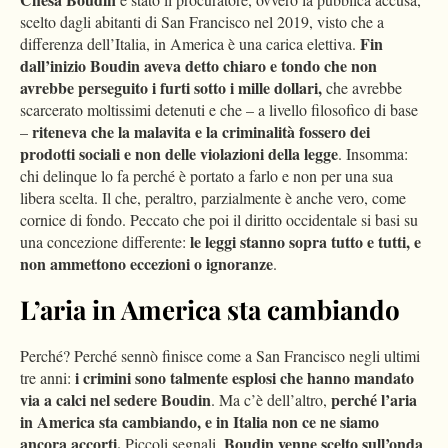
scelto dagli abitanti di San Francisco nel 2019, visto che a
Fin
differenza dell’Italia, in America è una carica elettiva.
dall’inizio Boudin aveva detto chiaro e tondo che non
avrebbe perseguito i furti sotto i mille dollari,
che avrebbe
scarcerato moltissimi detenuti e che – a livello filosofico di base
riteneva che la malavita e la criminalità fossero dei
–
prodotti sociali e non delle violazioni della legge
. Insomma:
chi delinque lo fa perché è portato a farlo e non per una sua
libera scelta. Il che, peraltro, parzialmente è anche vero, come
cornice di fondo. Peccato che poi il diritto occidentale si basi su
le leggi stanno sopra tutto e tutti, e
una concezione differente:
non ammettono eccezioni o ignoranze
.
L’aria in America sta cambiando
Perché? Perché sennò finisce come a San Francisco negli ultimi
i crimini sono talmente esplosi che hanno mandato
tre anni:
via a calci nel sedere Boudin
perché l’aria
. Ma c’è dell’altro,
in America sta cambiando, e in Italia non ce ne siamo
ancora accorti.
Boudin venne scelto sull’onda
Piccoli segnali.