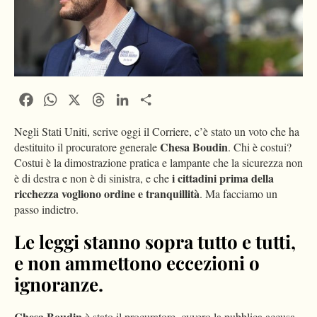
Facebook
WhatsApp
X
Threads
LinkedIn
Condividi
Negli Stati Uniti, scrive oggi il Corriere, c’è stato un voto che ha
Chesa Boudin
destituito il procuratore generale
. Chi è costui?
Costui è la dimostrazione pratica e lampante che la sicurezza non
i cittadini prima della
è di destra e non è di sinistra, e che
ricchezza vogliono ordine e tranquillità
. Ma facciamo un
passo indietro.
Le leggi stanno sopra tutto e tutti,
e non ammettono eccezioni o
ignoranze.
Chesa Boudin
è stato il procuratore, ovvero la pubblica accusa,