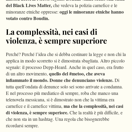
del Black Lives Matter,
che vedeva la polizia carnefice e le
oggi le minoranze etniche hanno
minoranze etniche oppresse:
votato contro Boudin.
La complessità, nei casi di
violenza, è sempre superiore
Perché? Perché l’idea che si debba cestinare la legge e non chi la
applica in modo scorretto si è dimostrata sbagliata. Altro piccolo
segnale: il processo Depp-Heard. Anche in quel caso, era frutto
quello del #metoo, che aveva
di un altro movimento,
infiammato il mondo. Donne che denunciano violenze.
Di
tutta quell’ondata di denunce solo sei sono arrivate a condanna.
E nel processo più mediatico di sempre, roba che manco una
telenovela messicana, si è dimostrato non che la vittima era
ma che la complessità, nei casi
carnefice e il carnefice vittima,
di violenza, è sempre superiore.
Che la realtà è più difficile, e
che non sta in un hashtag. Una regola che bisognerebbe
ricordarsi sempre.