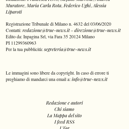
Muratore
,
Maria Carla Rota
,
Federico Ughi
,
Alessia
Liparoti
Registrazione Tribunale di Milano n. 4632 del 03/06/2020
Contatti:
redazione@true-news.it
–
direzione@true-news.it
Edito da: Inpagina Srl, via Fara 35 20124 Milano
PI 11299360963
Per la tua pubblicità:
segreteria@true-news.it
Le immagini sono libere da copyright. In caso di errore ti
preghiamo di mandarci una email a:
info@true-news.it
Redazione e autori
Chi siamo
La Mappa del sito
I feed RSS
I Tag