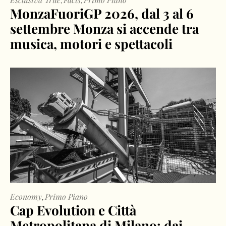
,
,
MonzaFuoriGP 2026, dal 3 al 6
settembre Monza si accende tra
musica, motori e spettacoli
Economy
Primo Piano
,
Cap Evolution e Città
Metropolitana di Milano: dai