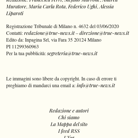
Muratore
,
Maria Carla Rota
,
Federico Ughi
,
Alessia
Liparoti
Registrazione Tribunale di Milano n. 4632 del 03/06/2020
Contatti:
redazione@true-news.it
–
direzione@true-news.it
Edito da: Inpagina Srl, via Fara 35 20124 Milano
PI 11299360963
Per la tua pubblicità:
segreteria@true-news.it
Le immagini sono libere da copyright. In caso di errore ti
preghiamo di mandarci una email a:
info@true-news.it
Redazione e autori
Chi siamo
La Mappa del sito
I feed RSS
I Tag