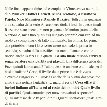
Nelle finali appena finite, ad esempio, la Virtus aveva nel ruolo
Daniel Hackett, Milos Teodosic, Alessandro
di playmaker:
Pajola, Nico Mannion e Daniele Ruzzier
. Tutti e 5 in qualsiasi
altra squadra della serie A sarebbero titolari fissi. In queste finali
Ruzzier è stato spettatore non pagante e Mannion (uomo della
Nazionale, mica uno qualsiasi) relegato per problemi vari ad un
ruolo da comprimario di fatto inutilizzato. Insomma. Le prime
due potrebbero con i loro roster avere non solo la prima (o
seconda) squadra della classifica ma tranquillamente con le
Ed alla finale ci sono arrivati
riserve anche la terza e la quarta.
senza perdere una partita nei playoff.
Una differenza abissale.
Ecco quindi la domanda? Tutto questo è un bene o un male per il
basket italiano? Certo, il livello delle prime due è davvero
elevato e l’ingresso in Eurolega anche della Virtus dal prossimo
Cosa offre il
anno è una notizia fantastica…. ma… il resto?
basket italiano all’Italia ed al resto del mondo? Quale livello
di partite?
Quale attrattiva per nuovi investitori o sponsor?
Quali interesse dalle tv per i diritti? Quanti spettatori? Quale giro
di affari?