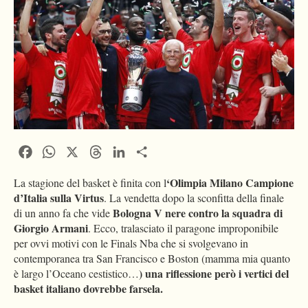
Facebook
WhatsApp
X
Threads
LinkedIn
Condividi
‘Olimpia Milano Campione
La stagione del basket è finita con l
d’Italia sulla Virtus
. La vendetta dopo la sconfitta della finale
Bologna V nere contro la squadra di
di un anno fa che vide
Giorgio Armani
. Ecco, tralasciato il paragone improponibile
per ovvi motivi con le Finals Nba che si svolgevano in
contemporanea tra San Francisco e Boston (mamma mia quanto
) una riflessione però i vertici del
è largo l’Oceano cestistico…
basket italiano dovrebbe farsela.