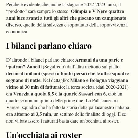
Perché è evidente che anche la stagione 2022-2023, anzi, il
Olimpia e V Nere quattro
“prodotto” sarà sempre lo stesso:
anni luce avanti a tutti gli altri che giocano un campionato
diverso
, quello della salvezza e soprattutto della sopravvivenza
economica.
I bilanci parlano chiaro
Armani da una parte e
D’altronde i bilanci parlano chiaro:
“patron” Zanetti
(Segafredo) dall’altra mettono sul piatto
decine di milioni (spesso a fondo perso) che le altre squadre
sognano di notte.
Milano e Bologna viaggiano
Nel dettaglio:
vicino ai 30 mln di fatturato
; la terza società (dati 2020-2021)
Venezia a quota 8,5 e la quarte Sassari con 6
era
, cioè un
quarto se non un quinto delle prime due. La Pallacanestro
Varese, squadra che ha fatto la storia della pallacanestro italiana
era attorno ai 3,5 mln
, un settimo delle finaliste di oggi. E se
non vi bastassero i fatturati basta dare un’occhiata ai roster.
Un’occhiata ai roster