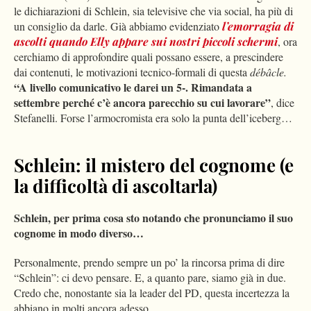
le dichiarazioni di Schlein, sia televisive che via social, ha più di
un consiglio da darle. Già abbiamo evidenziato
l’emorragia di
ascolti quando Elly appare sui nostri piccoli schermi
, ora
cerchiamo di approfondire quali possano essere, a prescindere
dai contenuti, le motivazioni tecnico-formali di questa
débâcle.
“A livello comunicativo le darei un 5-. Rimandata a
settembre perché c’è ancora parecchio su cui lavorare”
, dice
Stefanelli. Forse l’armocromista era solo la punta dell’iceberg…
Schlein: il mistero del cognome (e
la difficoltà di ascoltarla)
Schlein, per prima cosa sto notando che pronunciamo il suo
cognome in modo diverso…
Personalmente, prendo sempre un po’ la rincorsa prima di dire
“Schlein”: ci devo pensare. E, a quanto pare, siamo già in due.
Credo che, nonostante sia la leader del PD, questa incertezza la
abbiano in molti ancora adesso…