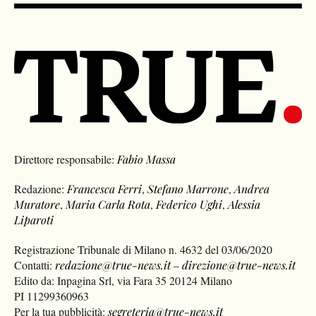
Direttore responsabile:
Fabio Massa
Redazione:
Francesca Ferri
,
Stefano Marrone
,
Andrea
Muratore
,
Maria Carla Rota
,
Federico Ughi
,
Alessia
Liparoti
Registrazione Tribunale di Milano n. 4632 del 03/06/2020
Contatti:
redazione@true-news.it
–
direzione@true-news.it
Edito da: Inpagina Srl, via Fara 35 20124 Milano
PI 11299360963
Per la tua pubblicità:
segreteria@true-news.it