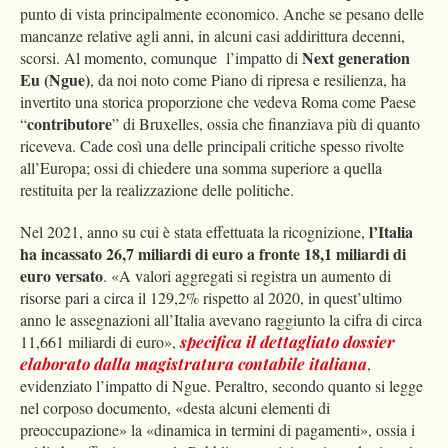
punto di vista principalmente economico. Anche se pesano delle
mancanze relative agli anni, in alcuni casi addirittura decenni,
Next generation
scorsi. Al momento, comunque l’impatto di
Eu (Ngue)
, da noi noto come Piano di ripresa e resilienza, ha
invertito una storica proporzione che vedeva Roma come Paese
contributore
“
” di Bruxelles, ossia che finanziava più di quanto
riceveva. Cade così una delle principali critiche spesso rivolte
all’Europa; ossi di chiedere una somma superiore a quella
restituita per la realizzazione delle politiche.
l’Italia
Nel 2021, anno su cui è stata effettuata la ricognizione,
ha incassato 26,7 miliardi di euro a fronte 18,1 miliardi di
euro versato
. «A valori aggregati si registra un aumento di
risorse pari a circa il 129,2% rispetto al 2020, in quest’ultimo
anno le assegnazioni all’Italia avevano raggiunto la cifra di circa
11,661 miliardi di euro»,
specifica il dettagliato dossier
elaborato dalla magistratura contabile italiana
,
evidenziato l’impatto di Ngue. Peraltro, secondo quanto si legge
nel corposo documento, «desta alcuni elementi di
preoccupazione» la «dinamica in termini di pagamenti», ossia i