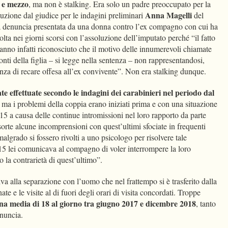
 e mezzo
, ma non è stalking. Era solo un padre preoccupato per la
Anna Magelli
oluzione dal giudice per le indagini preliminari
del
a denuncia presentata da una donna contro l’ex compagno con cui ha
lta nei giorni scorsi con l’assoluzione dell’imputato perché “il fatto
hanno infatti riconosciuto che il motivo delle innumerevoli chiamate
nti della figlia – si legge nella sentenza – non rappresentandosi,
nza di recare offesa all’ex convivente”. Non era stalking dunque.
ate effettuate secondo le indagini dei carabinieri nel periodo dal
, ma i problemi della coppia erano iniziati prima e con una situazione
015 a causa delle continue intromissioni nel loro rapporto da parte
orte alcune incomprensioni con quest’ultimi sfociate in frequenti
 malgrado si fossero rivolti a uno psicologo per risolvere tale
 2015 lei comunicava al compagno di voler interrompere la loro
o la contrarietà di quest’ultimo”.
a alla separazione con l’uomo che nel frattempo si è trasferito dalla
ate e le visite al di fuori degli orari di visita concordati. Troppe
na media di 18 al giorno tra giugno 2017 e dicembre 2018
, tanto
enuncia.