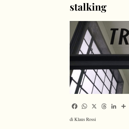
stalking
Facebook
WhatsApp
X
Threads
Linke
di Klaus Rossi