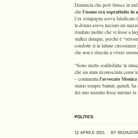
Denuncia che però finisce in nulla
l’uomo era soprattutto in an
che
l’ex compagna aveva falsificato la
la donna aveva lasciato un mazzo 
risultato inoltre che vi fosse a l
stalker dunque, perché è “verosim
condotte sì in talune circostanz
che non è riuscita a vivere serena
“Sono molto soddisfatta: la situaz
che sia stata riconosciuta come l
l’avvocato Monica
– commenta
siamo sempre battuti, quindi, ha
del mio assistito fosse tutelare l
POLITICS
12 APRILE 2021
BY
REDAZIO