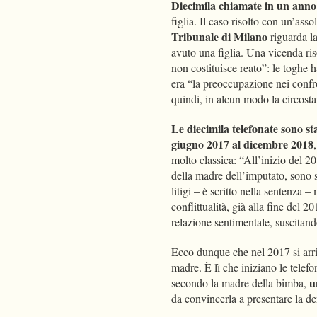
Diecimila chiamate in un anno
figlia. Il caso risolto con un’ass
Tribunale di Milano
riguarda l
avuto una figlia. Una vicenda riso
non costituisce reato”: le toghe 
era “la preoccupazione nei confro
quindi, in alcun modo la circosta
Le diecimila telefonate sono st
giugno 2017 al dicembre 2018
molto classica: “All’inizio del 2
della madre dell’imputato, sono s
litigi – è scritto nella sentenza –
conflittualità, già alla fine del
relazione sentimentale, suscitand
Ecco dunque che nel 2017 si arriv
madre. È lì che iniziano le telefon
u
secondo la madre della bimba,
da convincerla a presentare la d