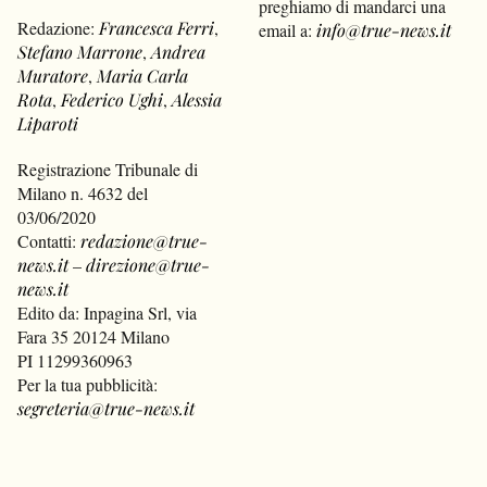
preghiamo di mandarci una
Redazione:
Francesca Ferri
,
email a:
info@true-news.it
Stefano Marrone
,
Andrea
Muratore
,
Maria Carla
Rota
,
Federico Ughi
,
Alessia
Liparoti
Registrazione Tribunale di
Milano n. 4632 del
03/06/2020
Contatti:
redazione@true-
news.it
–
direzione@true-
news.it
Edito da: Inpagina Srl, via
Fara 35 20124 Milano
PI 11299360963
Per la tua pubblicità:
segreteria@true-news.it