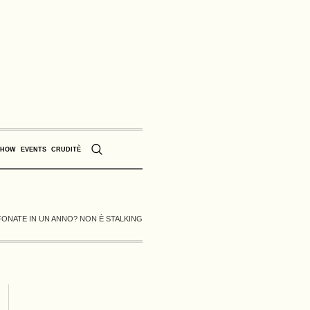
SHOW
EVENTS
CRUDITÈ
FONATE IN UN ANNO? NON È STALKING