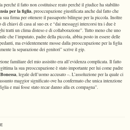
 perché il fatto non costituisce reato perché il giudice ha stabilito
sia per la figlia
, preoccupazione giustificata anche dal fatto che
 sua firma per ottenere il passaporto bilingue per la piccola. Inoltre
di chiavi di casa al suo ex e “dai messaggi intercorsi tra i due è
arghi tratti un clima disteso e di collaborazione”. Tutto meno che uno
ile che l’imputato, padre della piccola, abbia posto in essere delle
e pedanti, ma evidentemente mosse dalla preoccupazione per la figlia
mente la separazione dei genitori” scrive il gip.
ione familiare del mio assistito era all’evidenza complicata. Il fatto
egittima la sua preoccupazione è stato importante per lui come padre
 Bonessa
, legale dell’uomo accusato –. L’assoluzione per la quale ci
 assunto maggior significato ove ha confermato che unica intenzione
a figlia e mai fosse stato recar danno alla ex compagna”.
NE