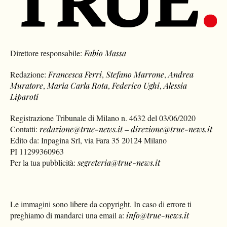
Direttore responsabile:
Fabio Massa
Redazione:
Francesca Ferri
,
Stefano Marrone
,
Andrea
Muratore
,
Maria Carla Rota
,
Federico Ughi
,
Alessia
Liparoti
Registrazione Tribunale di Milano n. 4632 del 03/06/2020
Contatti:
redazione@true-news.it
–
direzione@true-news.it
Edito da: Inpagina Srl, via Fara 35 20124 Milano
PI 11299360963
Per la tua pubblicità:
segreteria@true-news.it
Le immagini sono libere da copyright. In caso di errore ti
preghiamo di mandarci una email a:
info@true-news.it