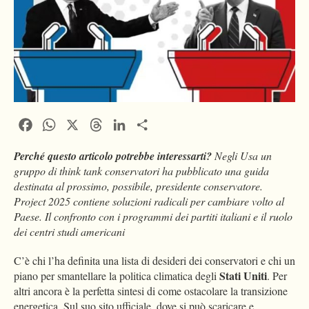
Facebook
WhatsApp
X
Threads
LinkedIn
Condividi
Perché questo articolo potrebbe interessarti?
Negli Usa un
gruppo di think tank conservatori ha pubblicato una guida
destinata al prossimo, possibile, presidente conservatore.
Project 2025 contiene soluzioni radicali per cambiare volto al
Paese. Il confronto con i programmi dei partiti italiani e il ruolo
dei centri studi americani
C’è chi l’ha definita una lista di desideri dei conservatori e chi un
Stati Uniti
piano per smantellare la politica climatica degli
. Per
altri ancora è la perfetta sintesi di come ostacolare la transizione
energetica. Sul suo sito ufficiale, dove si può scaricare e