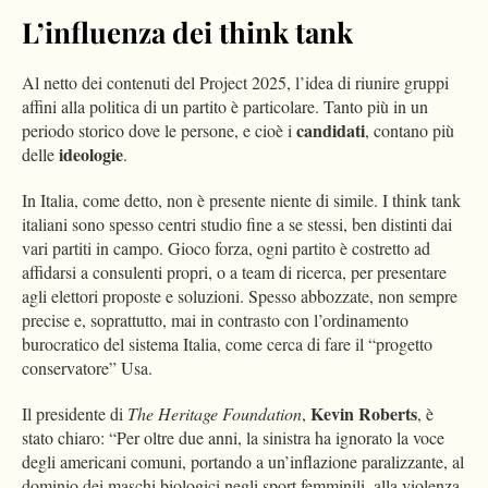
L’influenza dei think tank
Al netto dei contenuti del Project 2025, l’idea di riunire gruppi
affini alla politica di un partito è particolare. Tanto più in un
candidati
periodo storico dove le persone, e cioè i
, contano più
ideologie
delle
.
In Italia, come detto, non è presente niente di simile. I think tank
italiani sono spesso centri studio fine a se stessi, ben distinti dai
vari partiti in campo. Gioco forza, ogni partito è costretto ad
affidarsi a consulenti propri, o a team di ricerca, per presentare
agli elettori proposte e soluzioni. Spesso abbozzate, non sempre
precise e, soprattutto, mai in contrasto con l’ordinamento
burocratico del sistema Italia, come cerca di fare il “progetto
conservatore” Usa.
Kevin Roberts
Il presidente di
The Heritage Foundation
,
, è
stato chiaro: “Per oltre due anni, la sinistra ha ignorato la voce
degli americani comuni, portando a un’inflazione paralizzante, al
dominio dei maschi biologici negli sport femminili, alla violenza