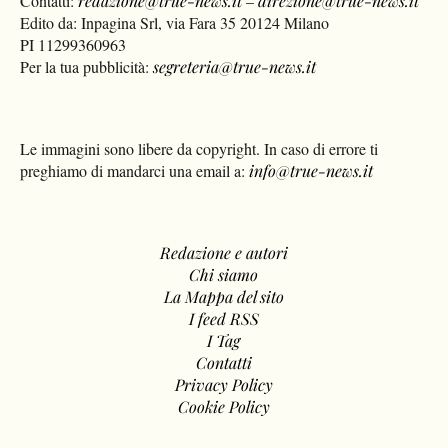
Contatti:
redazione@true-news.it
–
direzione@true-news.it
Edito da: Inpagina Srl, via Fara 35 20124 Milano
PI 11299360963
Per la tua pubblicità:
segreteria@true-news.it
Le immagini sono libere da copyright. In caso di errore ti
preghiamo di mandarci una email a:
info@true-news.it
Redazione e autori
Chi siamo
La Mappa del sito
I feed RSS
I Tag
Contatti
Privacy Policy
Cookie Policy