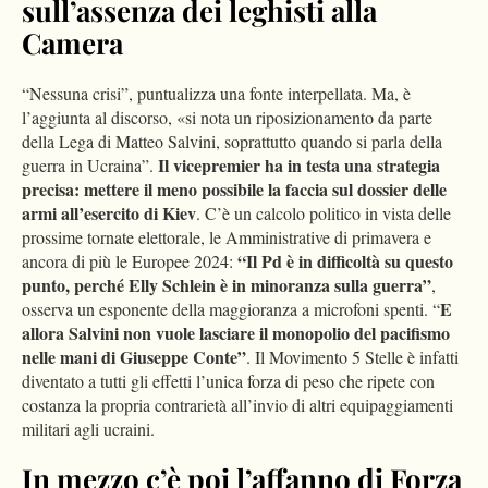
sull’assenza dei leghisti alla
Camera
“Nessuna crisi”, puntualizza una fonte interpellata. Ma, è
l’aggiunta al discorso, «si nota un riposizionamento da parte
della Lega di Matteo Salvini, soprattutto quando si parla della
Il vicepremier ha in testa una strategia
guerra in Ucraina”.
precisa: mettere il meno possibile la faccia sul dossier delle
armi all’esercito di Kiev
. C’è un calcolo politico in vista delle
prossime tornate elettorale, le Amministrative di primavera e
“Il Pd è in difficoltà su questo
ancora di più le Europee 2024:
punto, perché Elly Schlein è in minoranza sulla guerra”
,
E
osserva un esponente della maggioranza a microfoni spenti. “
allora Salvini non vuole lasciare il monopolio del pacifismo
nelle mani di Giuseppe Conte”
. Il Movimento 5 Stelle è infatti
diventato a tutti gli effetti l’unica forza di peso che ripete con
costanza la propria contrarietà all’invio di altri equipaggiamenti
militari agli ucraini.
In mezzo c’è poi l’affanno di Forza