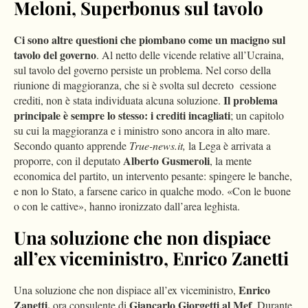
Meloni, Superbonus sul tavolo
Ci sono altre questioni che piombano come un macigno sul
tavolo del governo
. Al netto delle vicende relative all’Ucraina,
sul tavolo del governo persiste un problema. Nel corso della
riunione di maggioranza, che si è svolta sul decreto cessione
Il problema
crediti, non è stata individuata alcuna soluzione.
principale è sempre lo stesso: i crediti incagliati
; un capitolo
su cui la maggioranza e i ministro sono ancora in alto mare.
Secondo quanto apprende
True-news.it,
la Lega è arrivata a
Alberto Gusmeroli
proporre, con il deputato
, la mente
economica del partito, un intervento pesante: spingere le banche,
e non lo Stato, a farsene carico in qualche modo. «Con le buone
o con le cattive», hanno ironizzato dall’area leghista.
Una soluzione che non dispiace
all’ex viceministro, Enrico Zanetti
Enrico
Una soluzione che non dispiace all’ex viceministro,
Zanetti,
Giancarlo Giorgetti al Mef
ora consulente di
, Durante