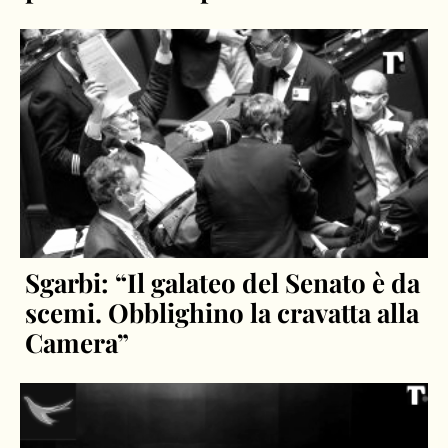
Sgarbi: “Il galateo del Senato è da
scemi. Obblighino la cravatta alla
Camera”