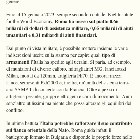
genere.
Fino al 15 gennaio 2023, sempre secondo i dati del Kiel Institute
Roma ha messo sul piatto 0,66
for the World Economy,
miliardi di dollari di assistenza militare, 0,05 miliardi di aiuti
umanitari e 0,31 miliardi di aiuti finanziari.
Dal punto di vista militare, è possibile mettere insieme le varie
tipo di
indiscrezioni uscite sulla stampa per capire quali
armamenti
l’Italia ha spedito agli ucraini. Si parla, ad esempio,
di munizioni di diverso calibro, mitragliatrici MG, lanciarazzi
Milan, mortai da 120mm, artiglieria Fh70. E ancora: mezzi
Lince, semoventi Pzh2000 e, inoltre, un’unità del sistema terra-
aria SAMP-T di concerto con la Francia. Oltre a pezzi di
artiglieria pesante, gruppi elettrogeni e carri di movimento. Aiuti
senz’altro utilissimi ma niente che possa alterare gli equilibri del
conflitto.
l’Italia potrebbe rafforzare il suo contributo
In ultima battuta
sul fianco orientale della Nato
. Roma guida infatti il
battlegroup formato in Bulgaria e disponde le proprie forze nello