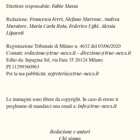
Direttore responsabile:
Fabio Massa
Redazione:
Francesca Ferri
,
Stefano Marrone
,
Andrea
Muratore
,
Maria Carla Rota
,
Federico Ughi
,
Alessia
Liparoti
Registrazione Tribunale di Milano n. 4632 del 03/06/2020
Contatti:
redazione@true-news.it
–
direzione@true-news.it
Edito da: Inpagina Srl, via Fara 35 20124 Milano
PI 11299360963
Per la tua pubblicità:
segreteria@true-news.it
Le immagini sono libere da copyright. In caso di errore ti
preghiamo di mandarci una email a:
info@true-news.it
Redazione e autori
Chi siamo