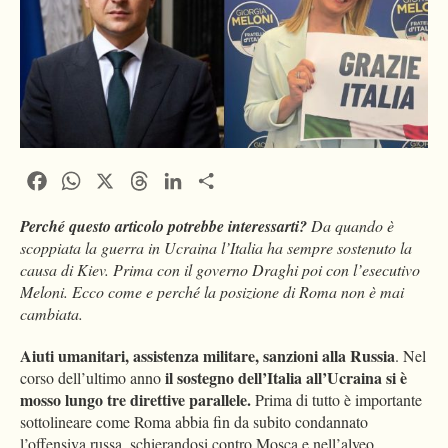
Facebook
WhatsApp
X
Threads
LinkedIn
Condividi
Perché questo articolo potrebbe interessarti?
Da quando è
scoppiata la guerra in Ucraina l’Italia ha sempre sostenuto la
causa di Kiev. Prima con il governo Draghi poi con l’esecutivo
Meloni. Ecco come e perché la posizione di Roma non è mai
cambiata.
Aiuti umanitari, assistenza militare, sanzioni alla Russia
. Nel
il sostegno dell’Italia all’Ucraina si è
corso dell’ultimo anno
mosso lungo tre direttive parallele.
Prima di tutto è importante
sottolineare come Roma abbia fin da subito condannato
l’offensiva russa, schierandosi contro Mosca e nell’alveo