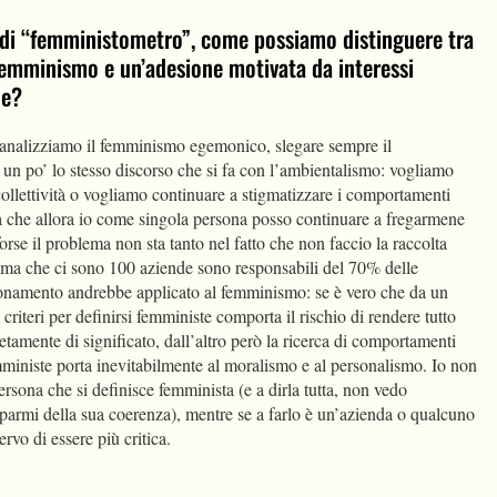
 di “femministometro”, come possiamo distinguere tra
femminismo e un’adesione motivata da interessi
ne?
 analizziamo il femminismo egemonico, slegare sempre il
n po’ lo stesso discorso che si fa con l’ambientalismo: vogliamo
 collettività o vogliamo continuare a stigmatizzare i comportamenti
a che allora io come singola persona posso continuare a fregarmene
rse il problema non sta tanto nel fatto che non faccio la raccolta
a, ma che ci sono 100 aziende sono responsabili del 70% delle
ionamento andrebbe applicato al femminismo: se è vero che da un
criteri per definirsi femministe comporta il rischio di rendere tutto
mente di significato, dall’altro però la ricerca di comportamenti
femministe porta inevitabilmente al moralismo e al personalismo. Io non
rsona che si definisce femminista (e a dirla tutta, non vedo
rmi della sua coerenza), mentre se a farlo è un’azienda o qualcuno
ervo di essere più critica.