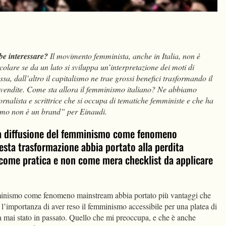
dIn
Condividi
be interessare?
Il movimento femminista, anche in Italia, non è
icolare se da un lato si sviluppa un’interpretazione dei moti di
a, dall’altro il capitalismo ne trae grossi benefici trasformando il
vendite. Come sta allora il femminismo italiano? Ne abbiamo
iornalista e scrittrice che si occupa di tematiche femministe e che ha
smo non è un brand” per Einaudi.
lla diffusione del femminismo come fenomeno
sta trasformazione abbia portato alla perdita
 come pratica e non come mera checklist da applicare
minismo come fenomeno mainstream abbia portato più vantaggi che
’importanza di aver reso il femminismo accessibile per una platea di
 mai stato in passato. Quello che mi preoccupa, e che è anche