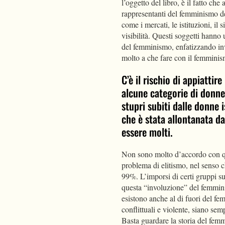
l’oggetto del libro, è il fatto ch
rappresentanti del femminismo de
come i mercati, le istituzioni, il
visibilità. Questi soggetti hanno 
del femminismo, enfatizzando inve
molto a che fare con il femminism
C’è il rischio di appiattir
alcune categorie di donn
stupri subiti dalle donne 
che è stata allontanata d
essere molti.
Non sono molto d’accordo con q
problema di elitismo, nel senso c
99%. L’imporsi di certi gruppi s
questa “involuzione” del femmin
esistono anche al di fuori del f
conflittuali e violente, siano se
Basta guardare la storia del femm