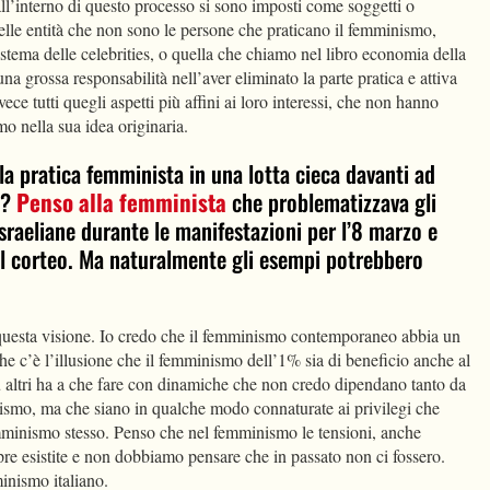
e all’interno di questo processo si sono imposti come soggetti o
lle entità che non sono le persone che praticano il femminismo,
 sistema delle celebrities, o quella che chiamo nel libro economia della
una grossa responsabilità nell’aver eliminato la parte pratica e attiva
ce tutti quegli aspetti più affini ai loro interessi, che non hanno
o nella sua idea originaria.
e la pratica femminista in una lotta cieca davanti ad
e?
Penso alla femminista
che problematizzava gli
israeliane durante le manifestazioni per l’8 marzo e
al corteo. Ma naturalmente gli esempi potrebbero
uesta visione. Io credo che il femminismo contemporaneo abbia un
he c’è l’illusione che il femminismo dell’1% sia di beneficio anche al
u altri ha a che fare con dinamiche che non credo dipendano tanto da
ismo, ma che siano in qualche modo connaturate ai privilegi che
emminismo stesso. Penso che nel femminismo le tensioni, anche
mpre esistite e non dobbiamo pensare che in passato non ci fossero.
inismo italiano.