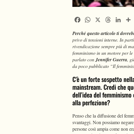
Facebook
WhatsApp
X
Threads
Linke
Perché questo articolo ti dovreb
privo di tensioni interne. In part
rivendicazione sempre più di mass
femminismo in un motore per le 
parlato con
Jennifer Guerra
, g
da poco pubblicato “Il femmini
C’è un forte sospetto ne
mainstream. Credi che que
dell’idea del femminismo
alla perfezione?
Penso che la diffusione del fem
svantaggi. Non possiamo negare l
persone così ampia come non era