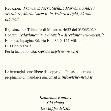
Redazione:
Francesca Ferri
,
Stefano Marrone
,
Andrea
Muratore
,
Maria Carla Rota
,
Federico Ughi
,
Alessia
Liparoti
Registrazione Tribunale di Milano n. 4632 del 03/06/2020
Contatti:
redazione@true-news.it
–
direzione@true-news.it
Edito da: Inpagina Srl, via Fara 35 20124 Milano
PI 11299360963
Per la tua pubblicità:
segreteria@true-news.it
Le immagini sono libere da copyright. In caso di errore ti
preghiamo di mandarci una email a:
info@true-news.it
Redazione e autori
Chi siamo
La Mappa del sito