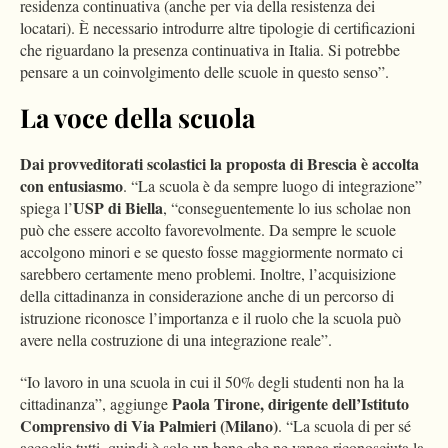
residenza continuativa (anche per via della resistenza dei
locatari). È necessario introdurre altre tipologie di certificazioni
che riguardano la presenza continuativa in Italia. Si potrebbe
pensare a un coinvolgimento delle scuole in questo senso”.
La voce della scuola
Dai provveditorati scolastici la proposta di Brescia è accolta
con entusiasmo
. “La scuola è da sempre luogo di integrazione”
USP di Biella
spiega l’
, “conseguentemente lo ius scholae non
può che essere accolto favorevolmente. Da sempre le scuole
accolgono minori e se questo fosse maggiormente normato ci
sarebbero certamente meno problemi. Inoltre, l’acquisizione
della cittadinanza in considerazione anche di un percorso di
istruzione riconosce l’importanza e il ruolo che la scuola può
avere nella costruzione di una integrazione reale”.
“Io lavoro in una scuola in cui il 50% degli studenti non ha la
Paola Tirone, dirigente dell’Istituto
cittadinanza”, aggiunge
Comprensivo di Via Palmieri (Milano)
. “La scuola di per sé
accoglie tutti, quindi è solo un bene che ne venga riconosciuta la