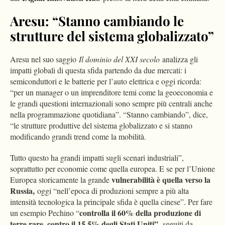
Aresu: “Stanno cambiando le
strutture del sistema globalizzato”
Aresu nel suo saggio
Il dominio del XXI secolo
analizza gli
impatti globali di questa sfida partendo da due mercati: i
semiconduttori e le batterie per l’auto elettrica e oggi ricorda:
“per un manager o un imprenditore temi come la geoeconomia e
le grandi questioni internazionali sono sempre più centrali anche
nella programmazione quotidiana”. “Stanno cambiando”, dice,
“le strutture produttive del sistema globalizzato e si stanno
modificando grandi trend come la mobilità.
Tutto questo ha grandi impatti sugli scenari industriali”,
soprattutto per economie come quella europea. E se per l’Unione
vulnerabilità è quella verso la
Europea storicamente la grande
Russia,
oggi “nell’epoca di produzioni sempre a più alta
intensità tecnologica la principale sfida è quella cinese”. Per fare
controlla il 60% della produzione di
un esempio Pechino “
terre rare, contro il 15,5% degli Stati Uniti”,
seguiti da