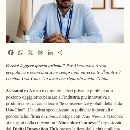
Facebook
WhatsApp
X
Threads
LinkedIn
Condividi
Perché
leggere questo articolo?
Per Alessandro Aresu
geopolitica e economia sono sempre più intrecciate. Il motivo?
La sfida Usa-Cina. Un tema che riguarda anche l’Italia.
Alessandro
Aresu
è convinto: attori privati e pubblici non
possono oggigiorno pensare all’industria più innovativa e
produttiva senza considerare “le conseguenze globali della sfida
Usa-Cina”. L’analista specializzato in politiche industriali e
geopolitiche, firma di
Limes
, dialoga con
True-News
a Piacenza
“Macchine Connesse”
ai margini della convention
organizzato
Digital Innovation Hub
dal
presso la fiera della città emiliana.