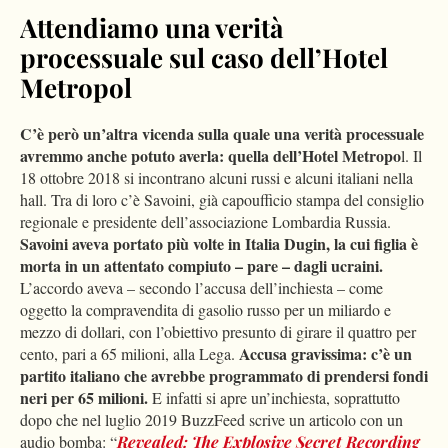
Attendiamo una verità
processuale sul caso dell’Hotel
Metropol
C’è però un’altra vicenda sulla quale una verità processuale
avremmo anche potuto averla: quella dell’Hotel Metropo
l. Il
18 ottobre 2018 si incontrano alcuni russi e alcuni italiani nella
hall. Tra di loro c’è Savoini, già capoufficio stampa del consiglio
regionale e presidente dell’associazione Lombardia Russia.
Savoini aveva portato più volte in Italia Dugin, la cui figlia è
morta in un attentato compiuto – pare – dagli ucraini.
L’accordo aveva – secondo l’accusa dell’inchiesta – come
oggetto la compravendita di gasolio russo per un miliardo e
mezzo di dollari, con l’obiettivo presunto di girare il quattro per
Accusa gravissima: c’è un
cento, pari a 65 milioni, alla Lega.
partito italiano che avrebbe programmato di prendersi fondi
neri per 65 milioni.
E infatti si apre un’inchiesta, soprattutto
dopo che nel luglio 2019 BuzzFeed scrive un articolo con un
audio bomba: “
Revealed: The Explosive Secret Recording