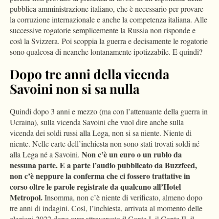
pubblica amministrazione italiano, che è necessario per provare
la corruzione internazionale e anche la competenza italiana. Alle
successive rogatorie semplicemente la Russia non risponde e
così la Svizzera. Poi scoppia la guerra e decisamente le rogatorie
sono qualcosa di neanche lontanamente ipotizzabile. E quindi?
Dopo tre anni della vicenda
Savoini non si sa nulla
Quindi dopo 3 anni e mezzo (ma con l’attenuante della guerra in
Ucraina), sulla vicenda Savoini che vuol dire anche sulla
vicenda dei soldi russi alla Lega, non si sa niente. Niente di
niente. Nelle carte dell’inchiesta non sono stati trovati soldi né
Non c’è un euro o un rublo da
alla Lega né a Savoini.
nessuna parte. E a parte l’audio pubblicato da Buzzfeed,
non c’è neppure la conferma che ci fossero trattative in
corso oltre le parole registrate da qualcuno all’Hotel
Metropol.
Insomma, non c’è niente di verificato, almeno dopo
tre anni di indagini. Così, l’inchiesta, arrivata al momento delle
elezioni 2022 dopo aver attraversato il Conte I, il Conte II, il