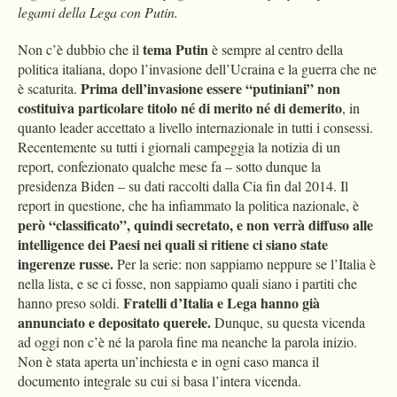
legami della Lega con Putin.
tema Putin
Non c’è dubbio che il
è sempre al centro della
politica italiana, dopo l’invasione dell’Ucraina e la guerra che ne
Prima dell’invasione essere “putiniani” non
è scaturita.
costituiva particolare titolo né di merito né di demerito
, in
quanto leader accettato a livello internazionale in tutti i consessi.
Recentemente su tutti i giornali campeggia la notizia di un
report, confezionato qualche mese fa – sotto dunque la
presidenza Biden – su dati raccolti dalla Cia fin dal 2014. Il
report in questione, che ha infiammato la politica nazionale, è
però “classificato”, quindi secretato, e non verrà diffuso alle
intelligence dei Paesi nei quali si ritiene ci siano state
ingerenze russe.
Per la serie: non sappiamo neppure se l’Italia è
nella lista, e se ci fosse, non sappiamo quali siano i partiti che
Fratelli d’Italia e Lega hanno già
hanno preso soldi.
annunciato e depositato querele.
Dunque, su questa vicenda
ad oggi non c’è né la parola fine ma neanche la parola inizio.
Non è stata aperta un’inchiesta e in ogni caso manca il
documento integrale su cui si basa l’intera vicenda.