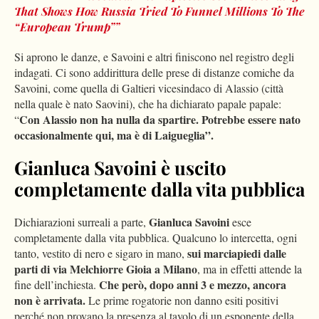
That Shows How Russia Tried To Funnel Millions To The
“European Trump””
Si aprono le danze, e Savoini e altri finiscono nel registro degli
indagati. Ci sono addirittura delle prese di distanze comiche da
Savoini, come quella di Galtieri vicesindaco di Alassio (città
nella quale è nato Saovini), che ha dichiarato papale papale:
Con Alassio non ha nulla da spartire. Potrebbe essere nato
“
occasionalmente qui, ma è di Laigueglia”.
Gianluca Savoini è uscito
completamente dalla vita pubblica
Gianluca Savoini
Dichiarazioni surreali a parte,
esce
completamente dalla vita pubblica. Qualcuno lo intercetta, ogni
sui marciapiedi dalle
tanto, vestito di nero e sigaro in mano,
parti di via Melchiorre Gioia a Milano
, ma in effetti attende la
Che però, dopo anni 3 e mezzo, ancora
fine dell’inchiesta.
non è arrivata.
Le prime rogatorie non danno esiti positivi
perché non provano la presenza al tavolo di un esponente della