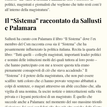
politici, magistrati e giornalisti che vogliono che tutto resti com’è
all’interno della magistratura”.
Il “Sistema” raccontato da Sallusti
e Palamara
Sallusti ha curato con Palamara il libro “Il Sistema” dove l’ex
membro del Csm racconta cosa sia il “Sistema” che ha
pesantemente influenzato la politica italiana. Recita la quarta del
libro: “Tutti quelli – colleghi magistrati, importanti leader politici
e uomini delle istituzioni molti dei quali tuttora al loro posto –
che hanno partecipato con me a tessere questa tela erano
pienamente consapevoli di ciò che stava accadendo.” Il
“Sistema” è il potere della magistratura, che non può essere
scalfito: tutti coloro che ci hanno provato vengono abbattuti a
colpi di sentenze, o magari attraverso un abile cecchino che, alla
vigilia di una nomina, fa uscire notizie o intercettazioni sulla vita
privata o i legami pericolosi di un magistrato. È quello che
succede anche a Palamara: nel momento del suo massimo trionfo
(l’elezione dei suoi candidati alle due più alte cariche della Corte