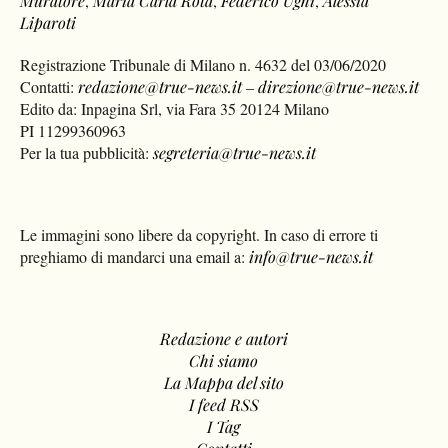
Muratore
,
Maria Carla Rota
,
Federico Ughi
,
Alessia
Liparoti
Registrazione Tribunale di Milano n. 4632 del 03/06/2020
Contatti:
redazione@true-news.it
–
direzione@true-news.it
Edito da: Inpagina Srl, via Fara 35 20124 Milano
PI 11299360963
Per la tua pubblicità:
segreteria@true-news.it
Le immagini sono libere da copyright. In caso di errore ti
preghiamo di mandarci una email a:
info@true-news.it
Redazione e autori
Chi siamo
La Mappa del sito
I feed RSS
I Tag