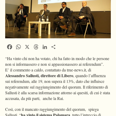
Facebook
WhatsApp
X
Threads
LinkedIn
Condividi
“Ha vinto chi non ha votato, chi ha fatto in modo che le persone
non si informassero e non si appassionassero ai referendum”.
E’ il commento a caldo, contattato da true-news.it, di
Alessandro Sallusti, direttore di Libero
, quando l’affluenza
sui referendum, alle 19, non supera il 13%, dato che influisce
negativamente sul raggiungimento del quorum. Il riferimento di
Sallusti è alla scarsa informazione attorno ai quesiti, di cui è stata
accusata, da più parti, anche la Rai.
Così, con il mancato raggiungimento del quorum, spiega
ha vinto il sistema Palamara
Sallusti, “
, tutto l’intreccio di