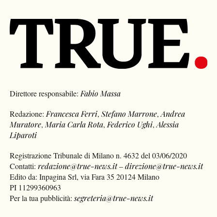
Direttore responsabile:
Fabio Massa
Redazione:
Francesca Ferri
,
Stefano Marrone
,
Andrea
Muratore
,
Maria Carla Rota
,
Federico Ughi
,
Alessia
Liparoti
Registrazione Tribunale di Milano n. 4632 del 03/06/2020
Contatti:
redazione@true-news.it
–
direzione@true-news.it
Edito da: Inpagina Srl, via Fara 35 20124 Milano
PI 11299360963
Per la tua pubblicità:
segreteria@true-news.it