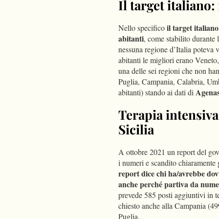
Il target italiano
il target italian
Nello specifico
abitanti
, come stabilito durante
nessuna regione d’Italia poteva 
abitanti le migliori erano Venet
una delle sei regioni che non ha
Puglia, Campania, Calabria, Umbr
Agena
abitanti) stando ai dati di
Terapia intensiva
Sicilia
A ottobre 2021 un report del gov
i numeri e scandito chiaramente g
report dice chi ha/avrebbe dov
anche perché partiva da nume
prevede 585 posti aggiuntivi in t
chiesto anche alla Campania (499
Puglia.