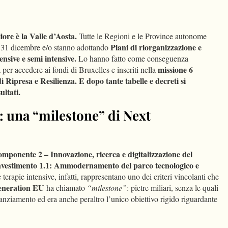
dIn
Condividi
ore è la Valle d’Aosta.
Tutte le Regioni e le Province autonome
Piani di riorganizzazione e
il 31 dicembre e/o stanno adottando
ensive e semi intensive.
Lo hanno fatto come conseguenza
missione 6
er accedere ai fondi di Bruxelles e inseriti nella
 Ripresa e Resilienza. E dopo tante tabelle e decreti si
ultati.
: una “milestone” di Next
mponente 2 – Innovazione, ricerca e digitalizzazione del
 Investimento 1.1: Ammodernamento del parco tecnologico e
e terapie intensive, infatti, rappresentano uno dei criteri vincolanti che
eneration EU
ha chiamato
“milestone”
: pietre miliari, senza le quali
finanziamento ed era anche peraltro l’unico obiettivo rigido riguardante