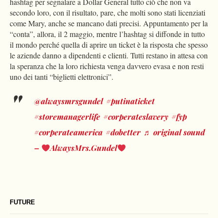
hashtag per segnalare a Dollar General tutto ciò che non va
secondo loro, con il risultato, pare, che molti sono stati licenziati
come Mary, anche se mancano dati precisi.
Appuntamento per la
“conta”, allora, il 2 maggio, mentre l’hashtag si diffonde in tutto
il mondo perché quella di aprire un ticket è la risposta che spesso
le aziende danno a dipendenti e clienti. Tutti restano in attesa con
la speranza che la loro richiesta venga davvero evasa e non resti
uno dei tanti “biglietti elettronici”.
@alwaysmrsgundel
#putinaticket
#storemanagerlife
#corperateslavery
#fyp
#corperateamerica
#dobetter
♬ original sound
–
AlwaysMrs.Gundel
FUTURE