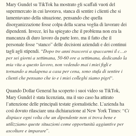
Mary Gundel su TikTok ha mostrato gli scaffali vuoti del
supermercato in cui lavorava, stanca di sentire i clienti che si
lamentavano della situazione, pensando che quella
disorganizzazione fosse colpa della scarsa voglia di lavorare dei
dipendenti. Invece, lei ha spiegato che il problema non era la
mancanza di duro lavoro da parte loro, ma il fatto che il
personale fosse “stanco” delle decisioni aziendali e dei continui
tagli agli stipendi. “
Dopo tre anni trascorsi a spaccarmi il c…o
per sei giorni a settimana, 50-60 ore a settimana, dedicando la
mia vita a questo lavoro, non vedendo mai i miei figli e
tornando a malapena a casa per cena, sono stufa di sentire i
clienti che pensano che io e i miei colleghi siamo pigri
“.
Quando Dollar General ha scoperto i suoi video su TikTok,
Mary Gundel è stata licenziata, ma il suo caso ha attirato
l’attenzione delle principali testate giornalistiche. L’azienda ha
così dovuto rilasciare una dichiarazione al New York Times: “
Ci
dispiace ogni volta che un dipendente non si trova bene e
utilizziamo queste situazioni come opportunità aggiuntive per
ascoltare e imparare
”.