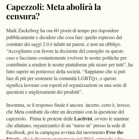
Capezzoli: Meta abolirà la
censura?
Mark Zuckeberg ha ora 60 giorni di tempo per rispondere
pubblicamente e decidere che cosa fare: quello espresso dal
comitato dei saggi 2.0 è infatti un parere, e non un obbligo.
“Accogliamo con favore la decisione del consiglio su questo
caso e facciamo costantemente evolvere le nostre politiche per
contribuire a rendere le nostre piattaforme più sicure per tutti”, ha
fatto sapere un portavoce della società. “Sappiamo che si può
fare di più per sostenere la comunità LGBTQ+, e questo
significa lavorare con esperti ed organizzazioni su una serie di
questioni e miglioramenti dei prodotti”.
Insomma, se il responso finale è ancora
incerto, certo è, invece,
che Meta combatte da oltre un decennio con la questione del
Lactivist
capezzolo.
Prima le proteste delle
, ovvero le mamme
che allattano, organizzatrici di un “nurse-in” presso la sede di
Free the
Facebook, poi la campagna avviata dal movimento
Nipple
, che è diventata mainstream nel 2013, entrando a far