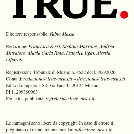
Direttore responsabile:
Fabio Massa
Redazione:
Francesca Ferri
,
Stefano Marrone
,
Andrea
Muratore
,
Maria Carla Rota
,
Federico Ughi
,
Alessia
Liparoti
Registrazione Tribunale di Milano n. 4632 del 03/06/2020
Contatti:
redazione@true-news.it
–
direzione@true-news.it
Edito da: Inpagina Srl, via Fara 35 20124 Milano
PI 11299360963
Per la tua pubblicità:
segreteria@true-news.it
Le immagini sono libere da copyright. In caso di errore ti
preghiamo di mandarci una email a:
info@true-news.it