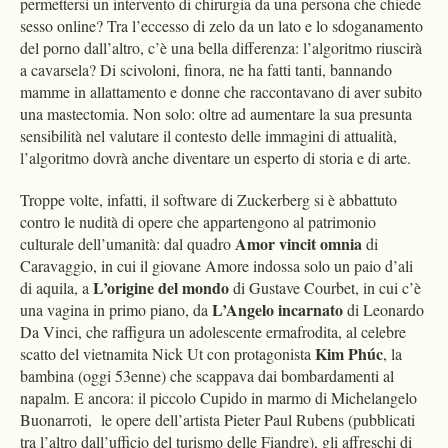
permettersi un intervento di chirurgia da una persona che chiede
sesso online? Tra l’eccesso di zelo da un lato e lo sdoganamento
del porno dall’altro, c’è una bella differenza: l’algoritmo riuscirà
a cavarsela? Di scivoloni, finora, ne ha fatti tanti, bannando
mamme in allattamento e donne che raccontavano di aver subito
una mastectomia. Non solo: oltre ad aumentare la sua presunta
sensibilità nel valutare il contesto delle immagini di attualità,
l’algoritmo dovrà anche diventare un esperto di storia e di arte.
Troppe volte, infatti, il software di Zuckerberg si è abbattuto
contro le nudità di opere che appartengono al patrimonio
Amor vincit omnia
culturale dell’umanità: dal quadro
di
Caravaggio, in cui il giovane Amore indossa solo un paio d’ali
L’origine del mondo
di aquila, a
di Gustave Courbet, in cui c’è
L’Angelo incarnato
una vagina in primo piano, da
di Leonardo
Da Vinci, che raffigura un adolescente ermafrodita, al celebre
Kim Phúc
scatto del vietnamita Nick Ut con protagonista
, la
bambina (oggi 53enne) che scappava dai bombardamenti al
napalm. E ancora: il piccolo Cupido in marmo di Michelangelo
Buonarroti, le opere dell’artista Pieter Paul Rubens (pubblicati
tra l’altro dall’ufficio del turismo delle Fiandre), gli affreschi di