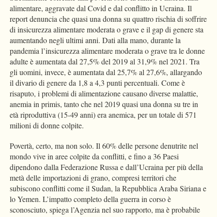
alimentare, aggravate dal Covid e dal conflitto in Ucraina. Il
report denuncia che quasi una donna su quattro rischia di soffrire
di insicurezza alimentare moderata o grave e il gap di genere sta
aumentando negli ultimi anni. Dati alla mano, durante la
pandemia l’insicurezza alimentare moderata o grave tra le donne
adulte è aumentata dal 27,5% del 2019 al 31,9% nel 2021. Tra
gli uomini, invece, è aumentata dal 25,7% al 27,6%, allargando
il divario di genere da 1,8 a 4,3 punti percentuali. Come è
risaputo, i problemi di alimentazione causano diverse malattie,
anemia in primis, tanto che nel 2019 quasi una donna su tre in
età riproduttiva (15-49 anni) era anemica, per un totale di 571
milioni di donne colpite.
Povertà, certo, ma non solo. Il 60% delle persone denutrite nel
mondo vive in aree colpite da conflitti, e fino a 36 Paesi
dipendono dalla Federazione Russa e dall’Ucraina per più della
metà delle importazioni di grano, compresi territori che
subiscono conflitti come il Sudan, la Repubblica Araba Siriana e
lo Yemen. L’impatto completo della guerra in corso è
sconosciuto, spiega l’Agenzia nel suo rapporto, ma è probabile