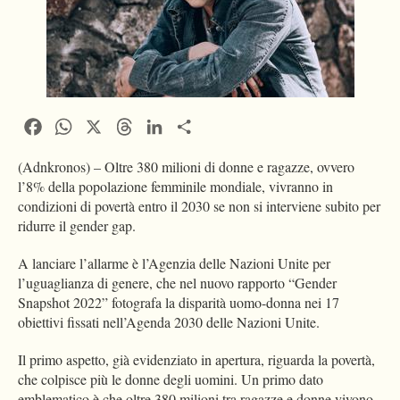
Facebook
WhatsApp
X
Threads
LinkedIn
Condividi
(Adnkronos) – Oltre 380 milioni di donne e ragazze, ovvero
l’8% della popolazione femminile mondiale, vivranno in
condizioni di povertà entro il 2030 se non si interviene subito per
ridurre il gender gap.
A lanciare l’allarme è l’Agenzia delle Nazioni Unite per
l’uguaglianza di genere, che nel nuovo rapporto “Gender
Snapshot 2022” fotografa la disparità uomo-donna nei 17
obiettivi fissati nell’Agenda 2030 delle Nazioni Unite.
Il primo aspetto, già evidenziato in apertura, riguarda la povertà,
che colpisce più le donne degli uomini. Un primo dato
emblematico è che oltre 380 milioni tra ragazze e donne vivono