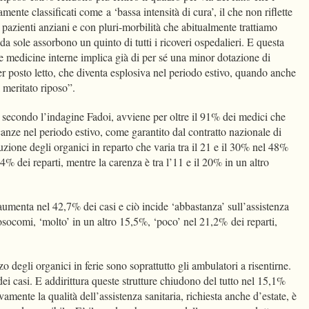
mente classificati come a ‘bassa intensità di cura’, il che non riflette
pazienti anziani e con pluri-morbilità che abitualmente trattiamo
da sole assorbono un quinto di tutti i ricoveri ospedalieri. E questa
le medicine interne implica già di per sé una minor dotazione di
er posto letto, che diventa esplosiva nel periodo estivo, quando anche
l meritato riposo”.
 secondo l’indagine Fadoi, avviene per oltre il 91% dei medici che
anze nel periodo estivo, come garantito dal contratto nazionale di
ione degli organici in reparto che varia tra il 21 e il 30% nel 48%
9,4% dei reparti, mentre la carenza è tra l’11 e il 20% in un altro
 aumenta nel 42,7% dei casi e ciò incide ‘abbastanza’ sull’assistenza
nosocomi, ‘molto’ in un altro 15,5%, ‘poco’ nel 21,2% dei reparti,
zo degli organici in ferie sono soprattutto gli ambulatori a risentirne.
dei casi. E addirittura queste strutture chiudono del tutto nel 15,1%
mente la qualità dell’assistenza sanitaria, richiesta anche d’estate, è