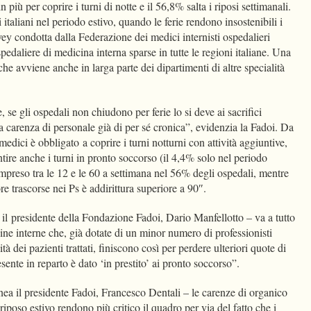
n più per coprire i turni di notte e il 56,8% salta i riposi settimanali.
 italiani nel periodo estivo, quando le ferie rendono insostenibili i
rvey condotta dalla Federazione dei medici internisti ospedalieri
pedaliere di medicina interna sparse in tutte le regioni italiane. Una
he avviene anche in larga parte dei dipartimenti di altre specialità
e, se gli ospedali non chiudono per ferie lo si deve ai sacrifici
la carenza di personale già di per sé cronica”, evidenzia la Fadoi. Da
edici è obbligato a coprire i turni notturni con attività aggiuntive,
ire anche i turni in pronto soccorso (il 4,4% solo nel periodo
mpreso tra le 12 e le 60 a settimana nel 56% degli ospedali, mentre
re trascorse nei Ps è addirittura superiore a 90″.
 il presidente della Fondazione Fadoi, Dario Manfellotto – va a tutto
cine interne che, già dotate di un minor numero di professionisti
tà dei pazienti trattati, finiscono così per perdere ulteriori quote di
sente in reparto è dato ‘in prestito’ ai pronto soccorso”.
nea il presidente Fadoi, Francesco Dentali – le carenze di organico
iposo estivo rendono più critico il quadro per via del fatto che i