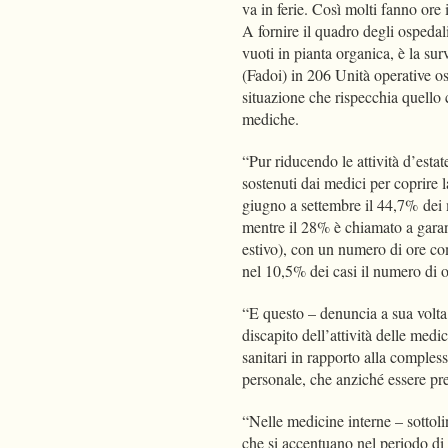
va in ferie. Così molti fanno ore i
A fornire il quadro degli ospedali
vuoti in pianta organica, è la su
(Fadoi) in 206 Unità operative os
situazione che rispecchia quello c
mediche.
“Pur riducendo le attività d’estat
sostenuti dai medici per coprire 
giugno a settembre il 44,7% dei m
mentre il 28% è chiamato a garant
estivo), con un numero di ore co
nel 10,5% dei casi il numero di o
“E questo – denuncia a sua volta
discapito dell’attività delle medi
sanitari in rapporto alla complessi
personale, che anziché essere pre
“Nelle medicine interne – sottoli
che si accentuano nel periodo di r