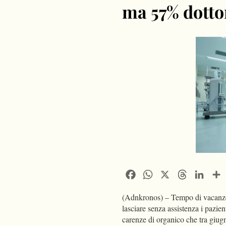
ma 57% dottor
Facebook
WhatsApp
X
Threads
Linke
(Adnkronos) – Tempo di vacanze a
lasciare senza assistenza i pazien
carenze di organico che tra giugn