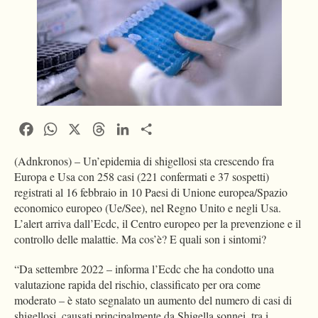
Facebook
WhatsApp
X
Threads
LinkedIn
Condividi
(Adnkronos) – Un’epidemia di shigellosi sta crescendo fra
Europa e Usa con 258 casi (221 confermati e 37 sospetti)
registrati al 16 febbraio in 10 Paesi di Unione europea/Spazio
economico europeo (Ue/See), nel Regno Unito e negli Usa.
L’alert arriva dall’Ecdc, il Centro europeo per la prevenzione e il
controllo delle malattie. Ma cos’è? E quali son i sintomi?
“Da settembre 2022 – informa l’Ecdc che ha condotto una
valutazione rapida del rischio, classificato per ora come
moderato – è stato segnalato un aumento del numero di casi di
shigellosi, causati principalmente da Shigella sonnei, tra i