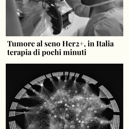
Tumore al seno Her2+, in Italia
terapia di pochi minuti