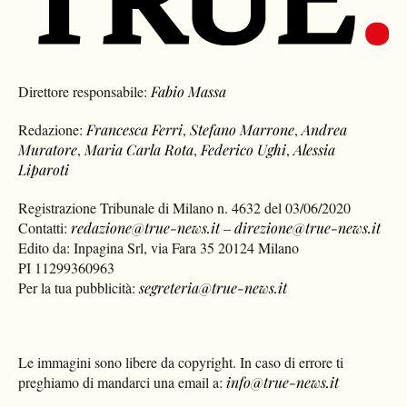
Direttore responsabile:
Fabio Massa
Redazione:
Francesca Ferri
,
Stefano Marrone
,
Andrea
Muratore
,
Maria Carla Rota
,
Federico Ughi
,
Alessia
Liparoti
Registrazione Tribunale di Milano n. 4632 del 03/06/2020
Contatti:
redazione@true-news.it
–
direzione@true-news.it
Edito da: Inpagina Srl, via Fara 35 20124 Milano
PI 11299360963
Per la tua pubblicità:
segreteria@true-news.it
Le immagini sono libere da copyright. In caso di errore ti
preghiamo di mandarci una email a:
info@true-news.it