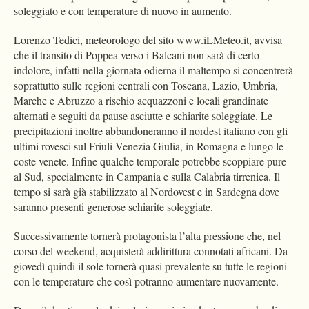
soleggiato e con temperature di nuovo in aumento.
Lorenzo Tedici, meteorologo del sito www.iLMeteo.it, avvisa
che il transito di Poppea verso i Balcani non sarà di certo
indolore, infatti nella giornata odierna il maltempo si concentrerà
soprattutto sulle regioni centrali con Toscana, Lazio, Umbria,
Marche e Abruzzo a rischio acquazzoni e locali grandinate
alternati e seguiti da pause asciutte e schiarite soleggiate. Le
precipitazioni inoltre abbandoneranno il nordest italiano con gli
ultimi rovesci sul Friuli Venezia Giulia, in Romagna e lungo le
coste venete. Infine qualche temporale potrebbe scoppiare pure
al Sud, specialmente in Campania e sulla Calabria tirrenica. Il
tempo si sarà già stabilizzato al Nordovest e in Sardegna dove
saranno presenti generose schiarite soleggiate.
Successivamente tornerà protagonista l’alta pressione che, nel
corso del weekend, acquisterà addirittura connotati africani. Da
giovedì quindi il sole tornerà quasi prevalente su tutte le regioni
con le temperature che così potranno aumentare nuovamente.