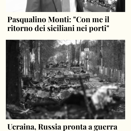
Pasqualino Monti: "Con me il
ritorno dei siciliani nei porti"
Ucraina, Russia pronta a guerra