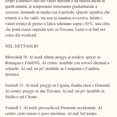
Dopo il drastico calo dei valori massimi e da stasera anche di
quelli minimi, le temperature torneranno gradualmente a
crescere, tornando in media con il periodo. Questo significa che
tornerà sì a far caldo, ma non in maniera eccessiva. Infatti i
valori termici di giorno a fatica saliranno sopra i 30°C, una cifra
che potrà essere superata solo su Toscana, Lazio e al Sud nel
corso del weekend.
NEL DETTAGLIO
Mercoledì 30. Al nord: ultime piogge al nordest, specie su
Romagna e FriuliVG. Al centro: instabile con rovesci alternati a
schiarite. Al sud: un po’ instabile su Campania e Calabria
tirrenica.
Giovedì 31. Al nord: piogge su Liguria, Emilia ovest e Dolomiti.
Al centro: piogge su alta Toscana. Al sud: un po’ instabile in
Sicilia e sul Cilento.
Venerdì 1. Al nord: piovaschi sul Piemonte occidentale. Al
centro: cielo sereno o poco nuvoloso. Al sud: bel tempo