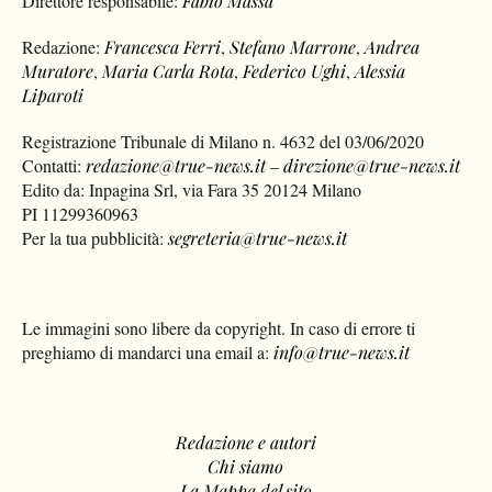
Direttore responsabile:
Fabio Massa
Redazione:
Francesca Ferri
,
Stefano Marrone
,
Andrea
Muratore
,
Maria Carla Rota
,
Federico Ughi
,
Alessia
Liparoti
Registrazione Tribunale di Milano n. 4632 del 03/06/2020
Contatti:
redazione@true-news.it
–
direzione@true-news.it
Edito da: Inpagina Srl, via Fara 35 20124 Milano
PI 11299360963
Per la tua pubblicità:
segreteria@true-news.it
Le immagini sono libere da copyright. In caso di errore ti
preghiamo di mandarci una email a:
info@true-news.it
Redazione e autori
Chi siamo
La Mappa del sito