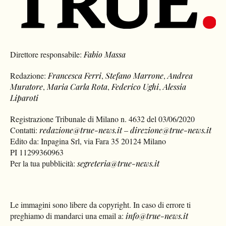
Direttore responsabile:
Fabio Massa
Redazione:
Francesca Ferri
,
Stefano Marrone
,
Andrea
Muratore
,
Maria Carla Rota
,
Federico Ughi
,
Alessia
Liparoti
Registrazione Tribunale di Milano n. 4632 del 03/06/2020
Contatti:
redazione@true-news.it
–
direzione@true-news.it
Edito da: Inpagina Srl, via Fara 35 20124 Milano
PI 11299360963
Per la tua pubblicità:
segreteria@true-news.it
Le immagini sono libere da copyright. In caso di errore ti
preghiamo di mandarci una email a:
info@true-news.it