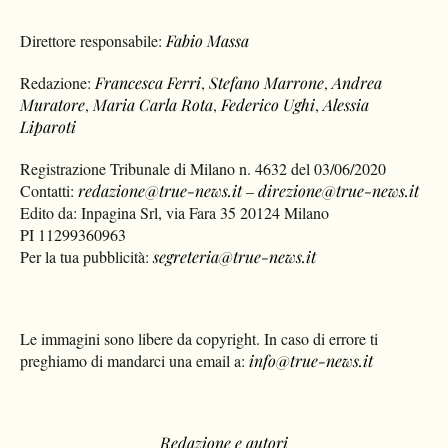
Direttore responsabile:
Fabio Massa
Redazione:
Francesca Ferri
,
Stefano Marrone
,
Andrea
Muratore
,
Maria Carla Rota
,
Federico Ughi
,
Alessia
Liparoti
Registrazione Tribunale di Milano n. 4632 del 03/06/2020
Contatti:
redazione@true-news.it
–
direzione@true-news.it
Edito da: Inpagina Srl, via Fara 35 20124 Milano
PI 11299360963
Per la tua pubblicità:
segreteria@true-news.it
Le immagini sono libere da copyright. In caso di errore ti
preghiamo di mandarci una email a:
info@true-news.it
Redazione e autori