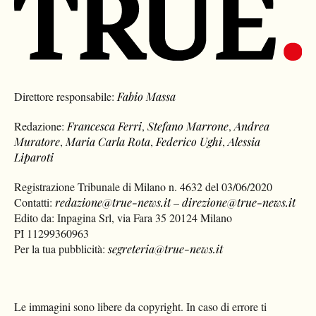
Direttore responsabile:
Fabio Massa
Redazione:
Francesca Ferri
,
Stefano Marrone
,
Andrea
Muratore
,
Maria Carla Rota
,
Federico Ughi
,
Alessia
Liparoti
Registrazione Tribunale di Milano n. 4632 del 03/06/2020
Contatti:
redazione@true-news.it
–
direzione@true-news.it
Edito da: Inpagina Srl, via Fara 35 20124 Milano
PI 11299360963
Per la tua pubblicità:
segreteria@true-news.it
Le immagini sono libere da copyright. In caso di errore ti