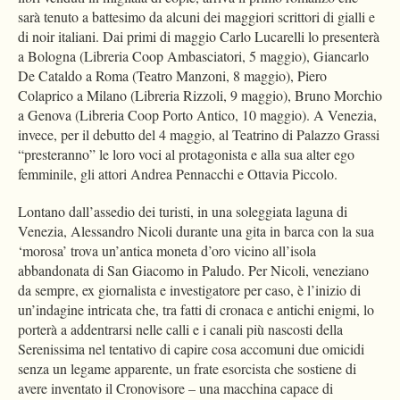
sarà tenuto a battesimo da alcuni dei maggiori scrittori di gialli e
di noir italiani. Dai primi di maggio Carlo Lucarelli lo presenterà
a Bologna (Libreria Coop Ambasciatori, 5 maggio), Giancarlo
De Cataldo a Roma (Teatro Manzoni, 8 maggio), Piero
Colaprico a Milano (Libreria Rizzoli, 9 maggio), Bruno Morchio
a Genova (Libreria Coop Porto Antico, 10 maggio). A Venezia,
invece, per il debutto del 4 maggio, al Teatrino di Palazzo Grassi
“presteranno” le loro voci al protagonista e alla sua alter ego
femminile, gli attori Andrea Pennacchi e Ottavia Piccolo.
Lontano dall’assedio dei turisti, in una soleggiata laguna di
Venezia, Alessandro Nicoli durante una gita in barca con la sua
‘morosa’ trova un’antica moneta d’oro vicino all’isola
abbandonata di San Giacomo in Paludo. Per Nicoli, veneziano
da sempre, ex giornalista e investigatore per caso, è l’inizio di
un’indagine intricata che, tra fatti di cronaca e antichi enigmi, lo
porterà a addentrarsi nelle calli e i canali più nascosti della
Serenissima nel tentativo di capire cosa accomuni due omicidi
senza un legame apparente, un frate esorcista che sostiene di
avere inventato il Cronovisore – una macchina capace di