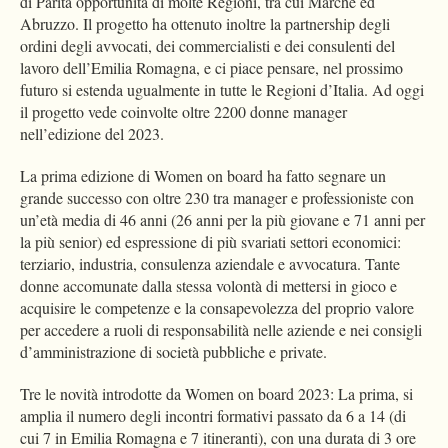
di Parità opportunità di molte Regioni, tra cui Marche ed
Abruzzo. Il progetto ha ottenuto inoltre la partnership degli
ordini degli avvocati, dei commercialisti e dei consulenti del
lavoro dell’Emilia Romagna, e ci piace pensare, nel prossimo
futuro si estenda ugualmente in tutte le Regioni d’Italia. Ad oggi
il progetto vede coinvolte oltre 2200 donne manager
nell’edizione del 2023.
La prima edizione di Women on board ha fatto segnare un
grande successo con oltre 230 tra manager e professioniste con
un’età media di 46 anni (26 anni per la più giovane e 71 anni per
la più senior) ed espressione di più svariati settori economici:
terziario, industria, consulenza aziendale e avvocatura. Tante
donne accomunate dalla stessa volontà di mettersi in gioco e
acquisire le competenze e la consapevolezza del proprio valore
per accedere a ruoli di responsabilità nelle aziende e nei consigli
d’amministrazione di società pubbliche e private.
Tre le novità introdotte da Women on board 2023: La prima, si
amplia il numero degli incontri formativi passato da 6 a 14 (di
cui 7 in Emilia Romagna e 7 itineranti), con una durata di 3 ore