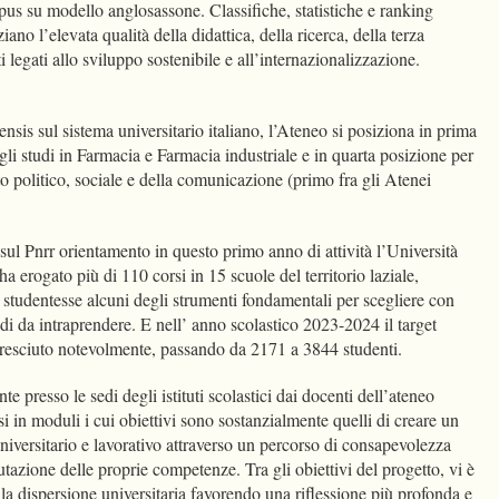
pus su modello anglosassone. Classifiche, statistiche e ranking
ano l’elevata qualità della didattica, della ricerca, della terza
i legati allo sviluppo sostenibile e all’internazionalizzazione.
nsis sul sistema universitario italiano, l’Ateneo si posiziona in prima
 gli studi in Farmacia e Farmacia industriale e in quarta posizione per
ito politico, sociale e della comunicazione (primo fra gli Atenei
, sul Pnrr orientamento in questo primo anno di attività l’Università
a erogato più di 110 corsi in 15 scuole del territorio laziale,
 studentesse alcuni degli strumenti fondamentali per scegliere con
di da intraprendere. E nell’ anno scolastico 2023-2024 il target
cresciuto notevolmente, passando da 2171 a 3844 studenti.
te presso le sedi degli istituti scolastici dai docenti dell’ateneo
si in moduli i cui obiettivi sono sostanzialmente quelli di creare un
niversitario e lavorativo attraverso un percorso di consapevolezza
lutazione delle proprie competenze. Tra gli obiettivi del progetto, vi è
lla dispersione universitaria favorendo una riflessione più profonda e