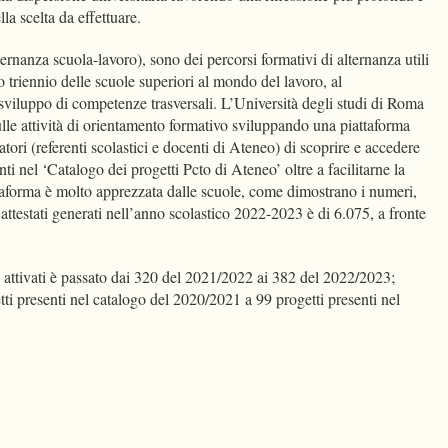
a scelta da effettuare.
ernanza scuola-lavoro), sono dei percorsi formativi di alternanza utili
mo triennio delle scuole superiori al mondo del lavoro, al
sviluppo di competenze trasversali. L’Università degli studi di Roma
lle attività di orientamento formativo sviluppando una piattaforma
atori (referenti scolastici e docenti di Ateneo) di scoprire e accedere
senti nel ‘Catalogo dei progetti Pcto di Ateneo’ oltre a facilitarne la
taforma è molto apprezzata dalle scuole, come dimostrano i numeri,
 attestati generati nell’anno scolastico 2022-2023 è di 6.075, a fronte
o attivati è passato dai 320 del 2021/2022 ai 382 del 2022/2023;
tti presenti nel catalogo del 2020/2021 a 99 progetti presenti nel