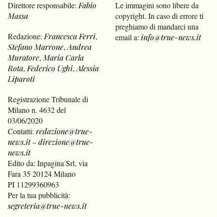
Direttore responsabile:
Fabio
Le immagini sono libere da
Massa
copyright. In caso di errore ti
preghiamo di mandarci una
Redazione:
Francesca Ferri
,
email a:
info@true-news.it
Stefano Marrone
,
Andrea
Muratore
,
Maria Carla
Rota
,
Federico Ughi
,
Alessia
Liparoti
Registrazione Tribunale di
Milano n. 4632 del
03/06/2020
Contatti:
redazione@true-
news.it
–
direzione@true-
news.it
Edito da: Inpagina Srl, via
Fara 35 20124 Milano
PI 11299360963
Per la tua pubblicità:
segreteria@true-news.it