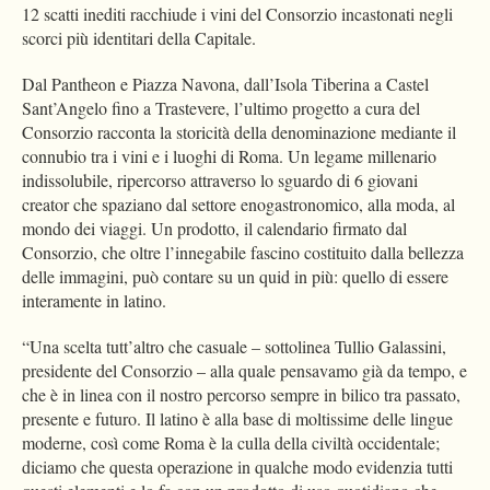
12 scatti inediti racchiude i vini del Consorzio incastonati negli
scorci più identitari della Capitale.
Dal Pantheon e Piazza Navona, dall’Isola Tiberina a Castel
Sant’Angelo fino a Trastevere, l’ultimo progetto a cura del
Consorzio racconta la storicità della denominazione mediante il
connubio tra i vini e i luoghi di Roma. Un legame millenario
indissolubile, ripercorso attraverso lo sguardo di 6 giovani
creator che spaziano dal settore enogastronomico, alla moda, al
mondo dei viaggi. Un prodotto, il calendario firmato dal
Consorzio, che oltre l’innegabile fascino costituito dalla bellezza
delle immagini, può contare su un quid in più: quello di essere
interamente in latino.
“Una scelta tutt’altro che casuale – sottolinea Tullio Galassini,
presidente del Consorzio – alla quale pensavamo già da tempo, e
che è in linea con il nostro percorso sempre in bilico tra passato,
presente e futuro. Il latino è alla base di moltissime delle lingue
moderne, così come Roma è la culla della civiltà occidentale;
diciamo che questa operazione in qualche modo evidenzia tutti