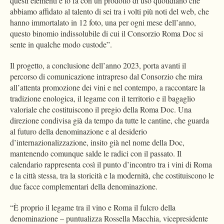
questi elementi e lo fa con un prodotto di uso quotidiano che
abbiamo affidato al talento di sei tra i volti più noti del web, che
hanno immortalato in 12 foto, una per ogni mese dell’anno,
questo binomio indissolubile di cui il Consorzio Roma Doc si
sente in qualche modo custode”.
Il progetto, a conclusione dell’anno 2023, porta avanti il
percorso di comunicazione intrapreso dal Consorzio che mira
all’attenta promozione dei vini e nel contempo, a raccontare la
tradizione enologica, il legame con il territorio e il bagaglio
valoriale che costituiscono il pregio della Roma Doc. Una
direzione condivisa già da tempo da tutte le cantine, che guarda
al futuro della denominazione e al desiderio
d’internazionalizzazione, insito già nel nome della Doc,
mantenendo comunque salde le radici con il passato. Il
calendario rappresenta così il punto d’incontro tra i vini di Roma
e la città stessa, tra la storicità e la modernità, che costituiscono le
due facce complementari della denominazione.
“È proprio il legame tra il vino e Roma il fulcro della
denominazione – puntualizza Rossella Macchia, vicepresidente